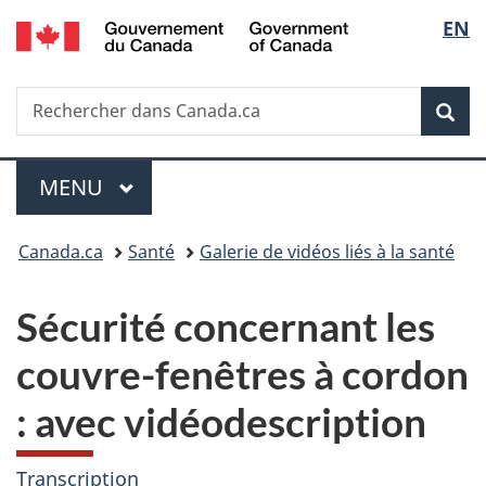
/
Sélec
EN
Passer
Passer
Passer
Government
au
à
à
de
of
contenu
«
la
Canada
Recherche
Rechercher
principal
Au
version
Rec
la
dans
sujet
HTML
Canada.ca
du
simplifiée
langu
Menu
gouvernement
MENU
PRINCIPAL
»
Vous
Canada.ca
Santé
Galerie de vidéos liés à la santé
êtes
Sécurité concernant les
ici :
couvre-fenêtres à cordon
: avec vidéodescription
Transcription