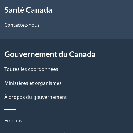
À
a
Santé Canada
propos
i
de
l
Contactez-nous
ce
s
site
d
Gouvernement du Canada
e
Toutes les coordonnées
l
Ministères et organismes
a
À propos du gouvernement
p
a
Thèmes
Emplois
g
et