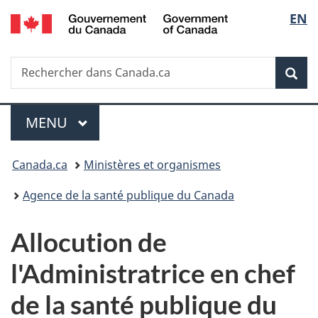
/
Sélec
EN
Passer
Passer
Passer
Government
au
à
à
de
of
contenu
«
la
Canada
Recherche
Rechercher
principal
Au
version
Rec
la
dans
sujet
HTML
Canada.ca
du
simplifiée
langu
Menu
gouvernement
MENU
PRINCIPAL
»
Vous
Canada.ca
Ministères et organismes
êtes
Agence de la santé publique du Canada
ici :
Allocution de
l'Administratrice en chef
de la santé publique du