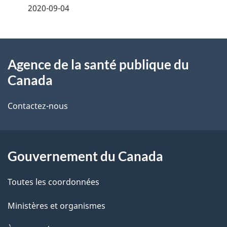
é
2020-09-04
t
À
a
Agence de la santé publique du
propos
i
Canada
de
l
Contactez-nous
ce
s
site
d
Gouvernement du Canada
e
l
Toutes les coordonnées
a
Ministères et organismes
p