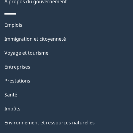
À propos du gouvernement
a
g
Thèmes
Emplois
et
e
Immigration et citoyenneté
sujets
Voyage et tourisme
Entreprises
Prestations
Santé
Impôts
Environnement et ressources naturelles