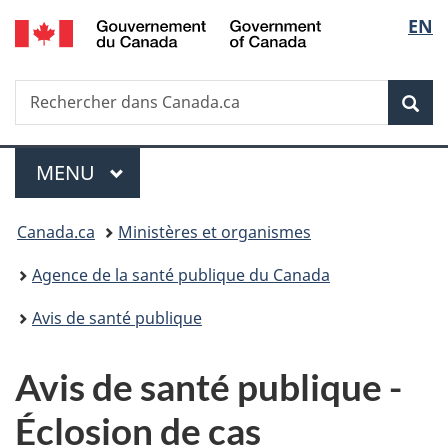
/
Sélec
EN
Passer
Passer
Passer
Government
au
à
à
de
of
contenu
«
la
Canada
Recherche
Rechercher
principal
Au
version
Rec
la
dans
sujet
HTML
Canada.ca
du
simplifiée
langu
Menu
gouvernement
MENU
PRINCIPAL
»
Vous
Canada.ca
Ministères et organismes
êtes
Agence de la santé publique du Canada
ici :
Avis de santé publique
Avis de santé publique -
Éclosion de cas