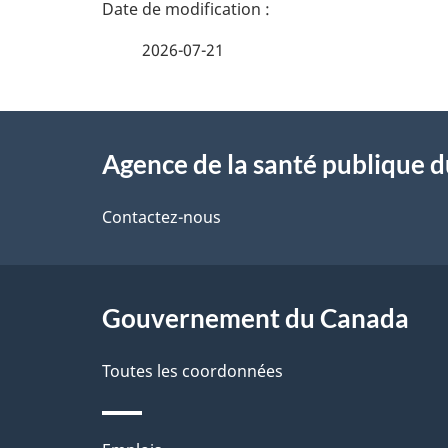
D
é
2026-07-21
t
À
a
Agence de la santé publique 
propos
i
de
Contactez-nous
l
ce
s
site
Gouvernement du Canada
d
e
Toutes les coordonnées
l