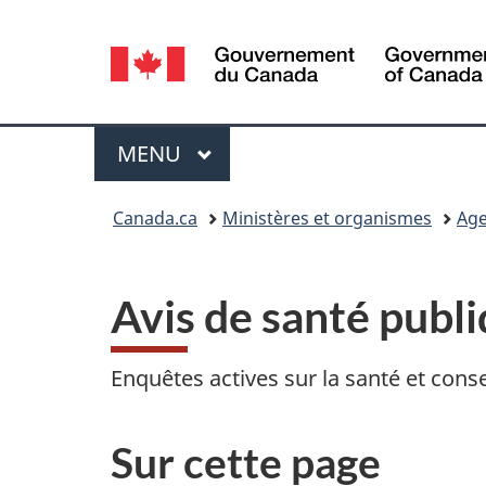
Sélection
de
la
Menu
MENU
PRINCIPAL
langue
Vous
Canada.ca
Ministères et organismes
Age
êtes
ici :
Avis de santé publ
Enquêtes actives sur la santé et conse
Sur cette page