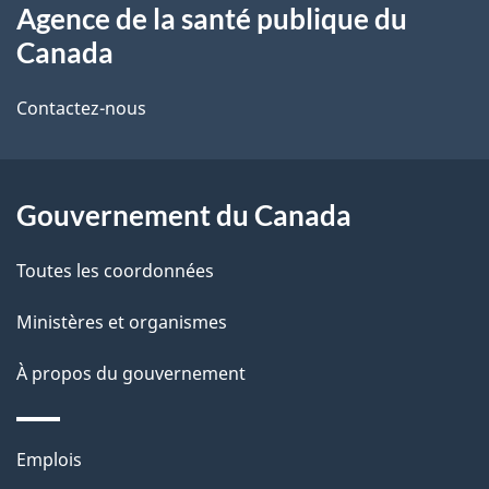
Agence de la santé publique du
propos
i
Canada
de
l
Contactez-nous
ce
s
site
d
Gouvernement du Canada
e
l
Toutes les coordonnées
a
Ministères et organismes
p
À propos du gouvernement
a
g
Thèmes
Emplois