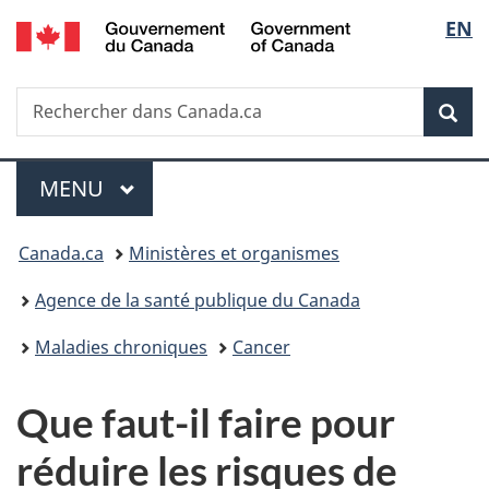
/
Sélec
EN
Passer
Passer
Passer
Government
au
à
à
de
of
contenu
«
la
Canada
Recherche
Rechercher
principal
Au
version
Rec
la
dans
sujet
HTML
Canada.ca
du
simplifiée
langu
Menu
gouvernement
MENU
PRINCIPAL
»
Vous
Canada.ca
Ministères et organismes
êtes
Agence de la santé publique du Canada
ici :
Maladies chroniques
Cancer
Que faut-il faire pour
réduire les risques de