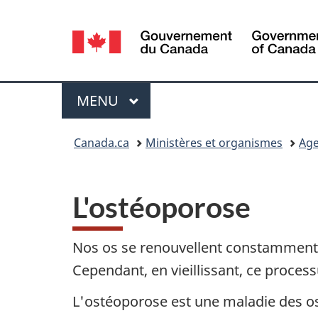
Sélection
de
la
Menu
MENU
PRINCIPAL
langue
Vous
Canada.ca
Ministères et organismes
Age
êtes
ici :
L'ostéoporose
Nos os se renouvellent constamment g
Cependant, en vieillissant, ce proces
L'ostéoporose est une maladie des os 