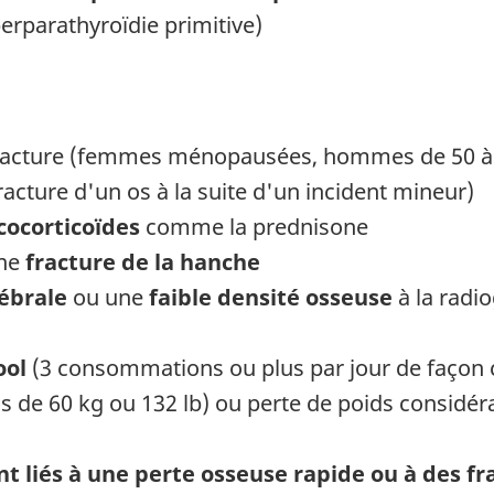
rparathyroïdie primitive)
:
 fracture (femmes ménopausées, hommes de 50 à 
racture d'un os à la suite d'un incident mineur)
cocorticoïdes
comme la prednisone
une
fracture de la hanche
tébrale
ou une
faible densité osseuse
à la radi
ool
(3 consommations ou plus par jour de façon 
 de 60 kg ou 132 lb) ou perte de poids considéra
t liés à une perte osseuse rapide ou à des fr