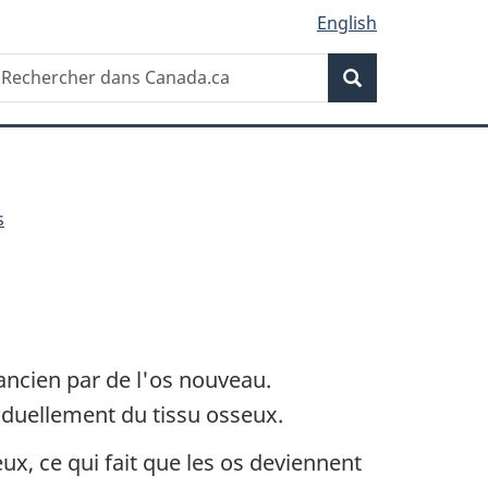
English
Recherche
echercher
Recherche
ans
anada.ca
s
ancien par de l'os nouveau.
aduellement du tissu osseux.
x, ce qui fait que les os deviennent