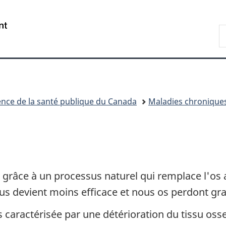
Passer
Passer
Passer
au
à
à
/
R
contenu
«
la
Government
d
principal
Au
version
of
C
sujet
HTML
Canada
du
simplifiée
gouvernement
»
nce de la santé publique du Canada
Maladies chronique
râce à un processus naturel qui remplace l'os 
sus devient moins efficace et nous os perdont gr
caractérisée par une détérioration du tissu osseu