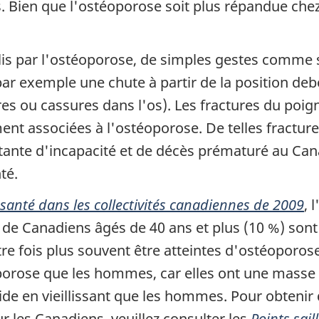
ps. Bien que l'ostéoporose soit plus répandue che
blis par l'ostéoporose, de simples gestes comme
par exemple une chute à partir de la position de
es ou cassures dans l'os). Les fractures du poigne
nt associées à l'ostéoporose. De telles fractures
ante d'incapacité et de décès prématuré au Can
té.
 santé dans les collectivités canadiennes de 2009
, 
 de Canadiens âgés de 40 ans et plus (10 %) sont
re fois plus souvent être atteintes d'ostéopor
oporose que les hommes, car elles ont une masse 
ide en vieillissant que les hommes. Pour obteni
r les Canadiens, veuillez consulter les
Points sail