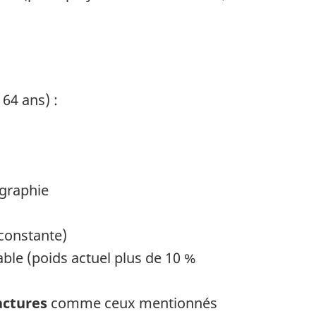
64 ans) :
ographie
constante)
ble (poids actuel plus de 10 %
actures
comme ceux mentionnés