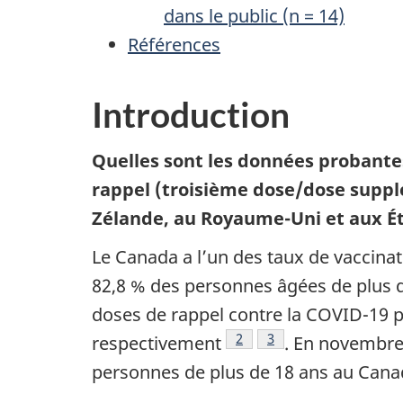
dans le public (n = 14)
Références
Introduction
Quelles sont les données probantes
rappel (troisième dose/dose suppl
Zélande, au Royaume-Uni et aux É
Le Canada a l’un des taux de vaccinat
82,8 % des personnes âgées de plus 
doses de rappel contre la COVID-19 p
Note de bas de page
2
Note de bas de page
3
respectivement
. En novembre
personnes de plus de 18 ans au Canad