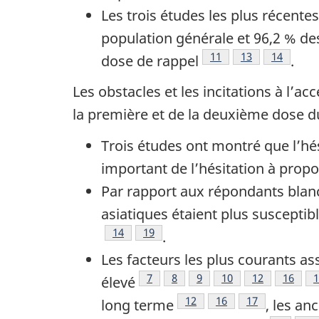
Les trois études les plus récent
population générale et 96,2 % de
Note de bas de page
11
Note de bas de
13
Note de b
14
dose de rappel
.
Les obstacles et les incitations à l’a
la première et de la deuxième dose d
Trois études ont montré que l’hési
important de l’hésitation à prop
Par rapport aux répondants blanc
asiatiques étaient plus susceptib
Note de bas de page
14
Note de bas de page
19
.
Les facteurs les plus courants as
Note de bas de page
7
Note de bas de page
8
Note de bas de page
9
Note de bas de pag
10
Note de bas 
12
Note d
16
N
1
élevé
Note de bas de page
12
Note de bas de page
16
Note de bas d
17
long terme
, les an