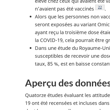
élevé chez ceux qui avaient été v
Note d
22
n’avaient pas été vaccinés
.
Alors que les personnes non vacc
seront exposées au variant Omicro
ayant reçu la troisième dose étai
la COVID-19, cela pourrait être g
Dans une étude du Royaume-Uni ré
susceptibles de recevoir une dos
taux, 85 %, est en baisse consta
Aperçu des données
Quatorze études évaluant les attitude
19 ont été recensées et incluses dans 