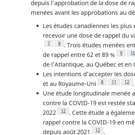
depuis l’approbation de la dose de ra
menées avant les approbations au déb
Les études canadiennes les plus r
recevoir une dose de rappel du v
Note de bas de page
7
Note de bas de page
8
. Trois études menées en
Note d
9
No
1
de rappel entre 62 et 89 %
de l’Atlantique, au Québec et en 
Les intentions d’accepter les do
Note de bas de 
8
Note de ba
11
Note
12
et au Royaume-Uni
.
Une étude longitudinale menée a
contre la COVID-19 est restée st
Note de bas de page
12
2022
. Cette étude a égalem
rappel contre la COVID-19 en mêm
Note de bas de pa
12
depuis août 2021
.