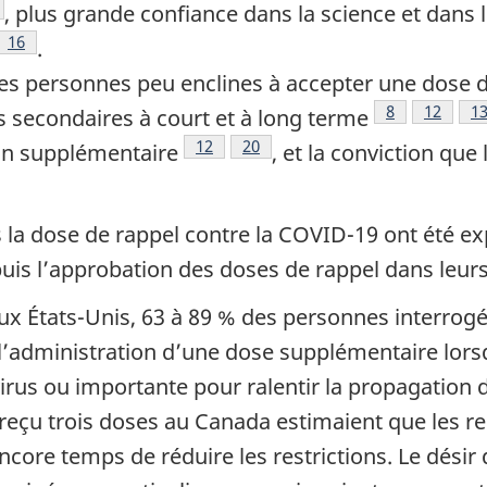
 bas de page
e de bas de page
, plus grande confiance dans la science et dans
 de bas de page
Note de bas de page
16
.
des personnes peu enclines à accepter une dose 
Footnote
8
Note de
12
No
1
s secondaires à court et à long terme
Note de bas de page
12
Note de bas de page
20
ion supplémentaire
, et la conviction que
is la dose de rappel contre la COVID-19 ont été e
uis l’approbation des doses de rappel dans leurs
x États-Unis, 63 à 89 % des personnes interrogé
l’administration d’une dose supplémentaire lorsq
virus ou importante pour ralentir la propagation 
 reçu trois doses au Canada estimaient que les res
ncore temps de réduire les restrictions. Le désir d