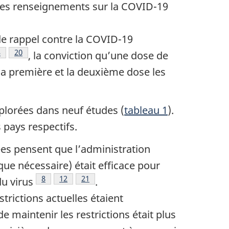
 les renseignements sur la COVID-19
de rappel contre la COVID-19
 bas de page
te de bas de page
3
Note de bas de page
20
, la conviction qu’une dose de
 la première et la deuxième dose les
xplorées dans neuf études (
tableau 1
).
 pays respectifs.
es pensent que l’administration
ue nécessaire) était efficace pour
Note de bas de page
8
Note de bas de page
12
Note de bas de page
21
du virus
.
trictions actuelles étaient
e maintenir les restrictions était plus