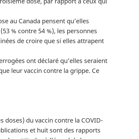
troisième dose, par rapport à ceux qui
dose au Canada pensent qu’elles
t (53 % contre 54 %), les personnes
nées de croire que si elles attrapent
e
de page
rrogées ont déclaré qu’elles seraient
e leur vaccin contre la grippe. Ce
es doses) du vaccin contre la COVID-
blications et huit sont des rapports