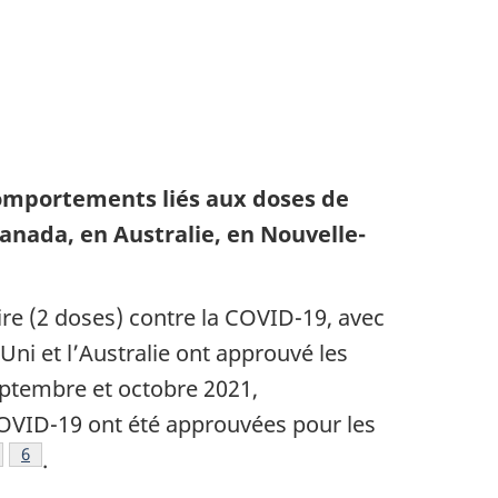
 comportements liés aux doses de
anada, en Australie, en Nouvelle-
ire (2 doses) contre la COVID-19, avec
ni et l’Australie ont approuvé les
eptembre et octobre 2021,
COVID-19 ont été approuvées pour les
e bas de page
te de bas de page
Note de bas de page
6
.