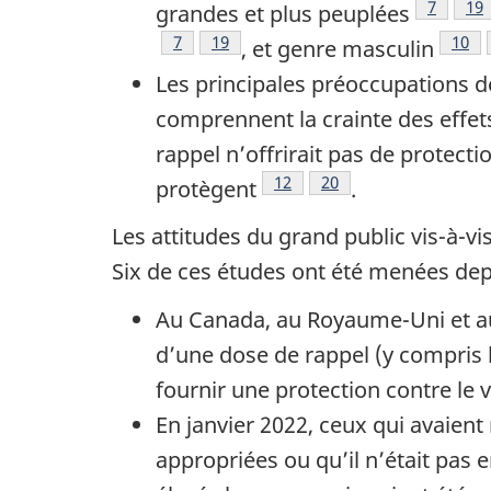
Note de
7
Not
19
grandes et plus peuplées
Note de bas de page
7
Note de bas de page
19
Note
10
, et genre masculin
Les principales préoccupations 
comprennent la crainte des effet
rappel n’offrirait pas de protect
Note de bas de page
12
Note de bas de page
20
protègent
.
Les attitudes du grand public vis-à-v
Six de ces études ont été menées dep
Au Canada, au Royaume-Uni et au
d’une dose de rappel (y compris 
fournir une protection contre le 
En janvier 2022, ceux qui avaient
appropriées ou qu’il n’était pas e