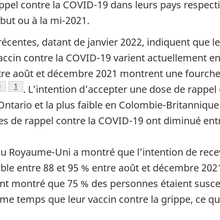
ppel contre la COVID-19 dans leurs pays respectif
ut ou à la mi-2021.
écentes, datant de janvier 2022, indiquent que le
accin contre la COVID-19 varient actuellement en
tre août et décembre 2021 montrent une fourchet
e bas de page
te de bas de page
0
Note de bas de page
1
. L’intention d’accepter une dose de rappel 
Ontario et la plus faible en Colombie-Britannique 
ses de rappel contre la COVID-19 ont diminué ent
page
s de page
 de bas de page
u Royaume-Uni a montré que l’intention de recev
able entre 88 et 95 % entre août et décembre 202
ent montré que 75 % des personnes étaient susce
e temps que leur vaccin contre la grippe, ce qu
ge