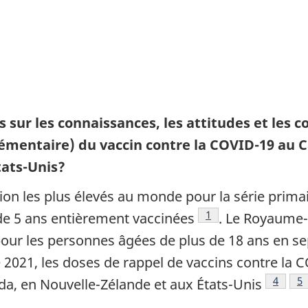
 sur les connaissances, les attitudes et les
émentaire) du vaccin contre la COVID-19 au C
tats-Unis?
ion les plus élevés au monde pour la série prima
Note de bas de page
1
de 5 ans entièrement vaccinées
. Le Royaume-U
our les personnes âgées de plus de 18 ans en s
 2021, les doses de rappel de vaccins contre la 
Note d
4
No
5
a, en Nouvelle-Zélande et aux États-Unis