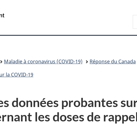
Passer
Passer
Passer
au
à
à
/
R
contenu
«
la
Government
d
principal
Au
version
of
C
sujet
HTML
Canada
du
simplifiée
gouvernement
»
Maladie à coronavirus (COVID-19)
Réponse du Canada
ur la COVID-19
es données probantes sur 
ernant les doses de rappe