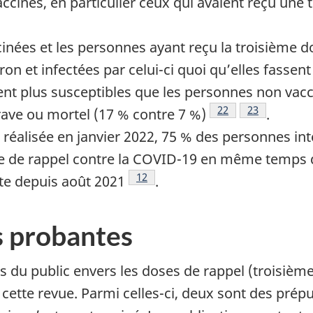
accinés, en particulier ceux qui avaient reçu une 
e bas de page
inées et les personnes ayant reçu la troisième 
n et infectées par celui-ci quoi qu’elles fassen
ent plus susceptibles que les personnes non vacci
Note de bas de pag
22
Note de bas 
23
rave ou mortel (17 % contre 7 %)
.
alisée en janvier 2022, 75 % des personnes inte
e de rappel contre la COVID-19 en même temps qu
Note de bas de page
12
nte depuis août 2021
.
 probantes
s du public envers les doses de rappel (troisièm
cette revue. Parmi celles-ci, deux sont des prépu