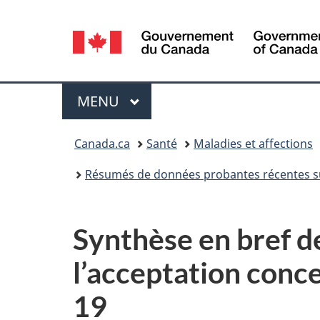
Sélection
de
la
Menu
MENU
PRINCIPAL
langue
Vous
Canada.ca
Santé
Maladies et affections
êtes
Résumés de données probantes récentes s
ici :
Synthèse en bref d
l’acceptation conc
19