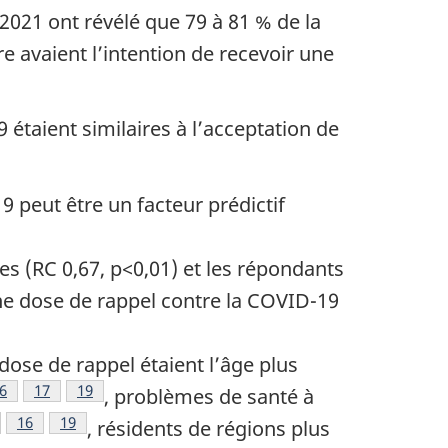
2021 ont révélé que 79 à 81 % de la
 avaient l’intention de recevoir une
 étaient similaires à l’acceptation de
9 peut être un facteur prédictif
e
e page
 bas de page
s (RC 0,67, p<0,01) et les répondants
une dose de rappel contre la COVID-19
dose de rappel étaient l’âge plus
de bas de page
ote de bas de page
6
Note de bas de page
17
Note de bas de page
19
, problèmes de santé à
te de bas de page
Note de bas de page
16
Note de bas de page
19
, résidents de régions plus