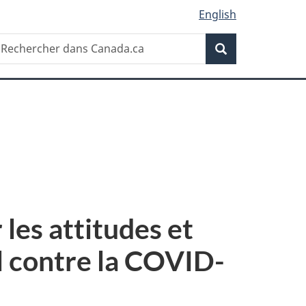
English
Recherche
echercher
Recherche
ans
anada.ca
les attitudes et
l contre la COVID-