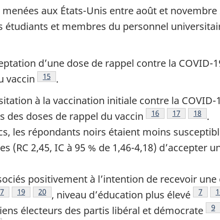
es menées aux États-Unis entre août et novembre 
s étudiants et membres du personnel universitaire
 page
as de page
cceptation d’une dose de rappel contre la COVID-19
Note de bas de page
15
u vaccin
.
tation à la vaccination initiale contre la COVID-1
Note de bas de pag
16
Note de bas d
17
Note de
18
os des doses de rappel du vaccin
.
s, les répondants noirs étaient moins susceptible
les (RC 2,45, IC à 95 % de 1,46-4,18) d’accepter 
sociés positivement à l’intention de recevoir une 
e
de page
e bas de page
ote de bas de page
7
Note de bas de page
19
Note de bas de page
20
Note 
7
N
1
, niveau d’éducation plus élevé
e page
No
9
ciens électeurs des partis libéral et démocrate