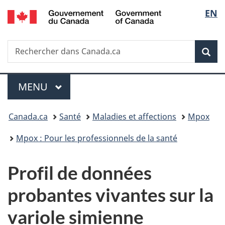
/
Sélec
EN
Passer
Passer
Passer
Government
au
à
à
de
of
contenu
«
la
Canada
Recherche
Rechercher
principal
Au
version
Rec
la
dans
sujet
HTML
Canada.ca
du
simplifiée
langu
Menu
gouvernement
MENU
PRINCIPAL
»
Vous
Canada.ca
Santé
Maladies et affections
Mpox
êtes
Mpox : Pour les professionnels de la santé
ici :
Profil de données
probantes vivantes sur la
variole simienne