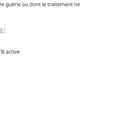
e guérie ou dont le traitement ne
Note de bas de page
†
TB active