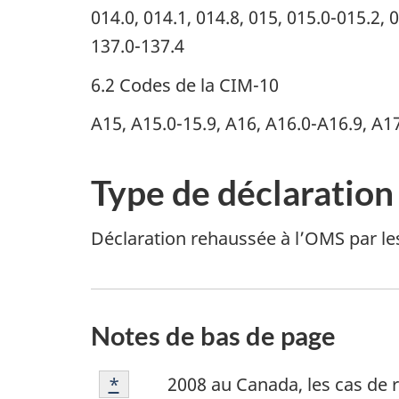
014.0, 014.1, 014.8, 015, 015.0-015.2, 0
137.0-137.4
6.2 Codes de la CIM-10
A15, A15.0-15.9, A16, A16.0-A16.9, A17
Type de déclaration 
Déclaration rehaussée à l’OMS par 
Notes de bas de page
Note
Retour à la référence de la note de
*
2008 au Canada, les cas de 