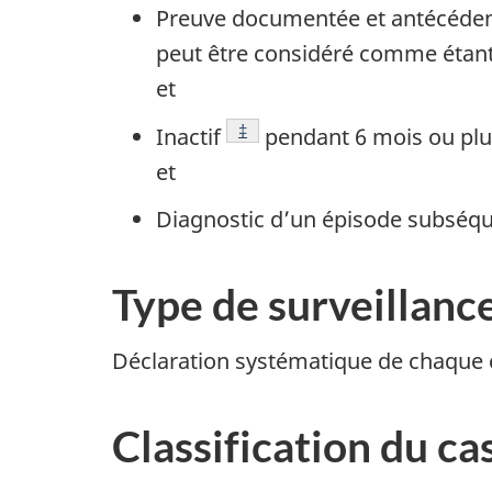
Preuve documentée et antécédents
peut être considéré comme étant
et
Note de bas de page
‡
Inactif
pendant 6 mois ou plus
et
Diagnostic d’un épisode subséque
Type de surveillanc
Déclaration systématique de chaque c
Classification du ca