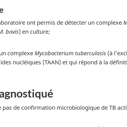
e
laboratoire ont permis de détecter un complexe
M
M. bovis
) en culture;
 un complexe
Mycobacterium tuberculosis
(à l’ex
cides nucléiques (TAAN) et qui répond à la défini
iagnostiqué
e pas de confirmation microbiologique de TB acti
e