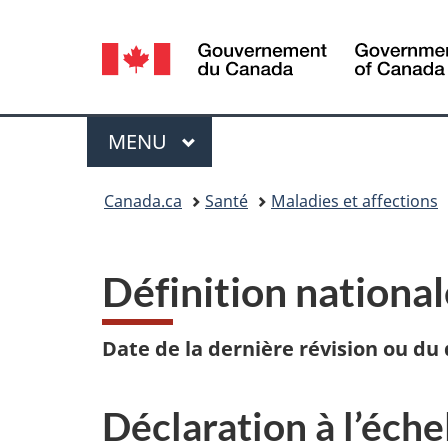
Sélection
de
la
Menu
MENU
PRINCIPAL
langue
Vous
Canada.ca
Santé
Maladies et affections
êtes
ici :
Définition national
Date de la dernière révision ou du
Déclaration à l’éche