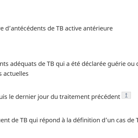
e d’antécédents de TB active antérieure
e bas de page
s adéquats de TB qui a été déclarée guérie ou d
 actuelles
Note 
†
uis le dernier jour du traitement précédent
nt de TB qui répond à la définition d’un cas de 