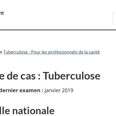
Passer
Passer
Passer
au
à
à
/
R
contenu
«
la
Government
d
principal
Au
version
of
C
sujet
HTML
Canada
du
simplifiée
gouvernement
»
Tuberculose : Pour les professionnels de la santé
e de cas : Tuberculose
 dernier examen :
janvier 2019
lle nationale