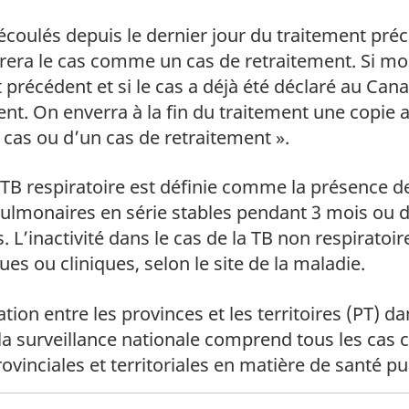
 bas de page
coulés depuis le dernier jour du traitement préc
rera le cas comme un cas de retraitement. Si mo
t précédent et si le cas a déjà été déclaré au Can
t. On enverra à la fin du traitement une copie a
cas ou d’un cas de retraitement ».
 bas de page
a TB respiratoire est définie comme la présence de 
pulmonaires en série stables pendant 3 mois ou 
. L’inactivité dans le cas de la TB non respiratoi
es ou cliniques, selon le site de la maladie.
 bas de page
tion entre les provinces et les territoires (PT) da
la surveillance nationale comprend tous les cas 
rovinciales et territoriales en matière de santé p