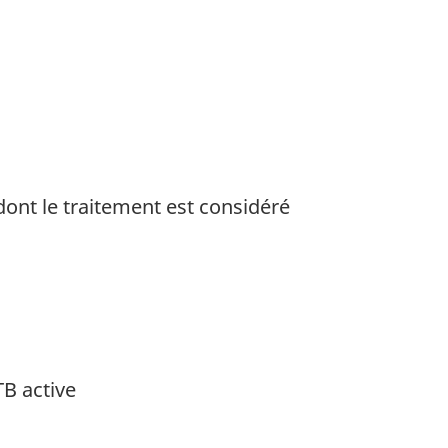
ont le traitement est considéré
de bas de page
TB active