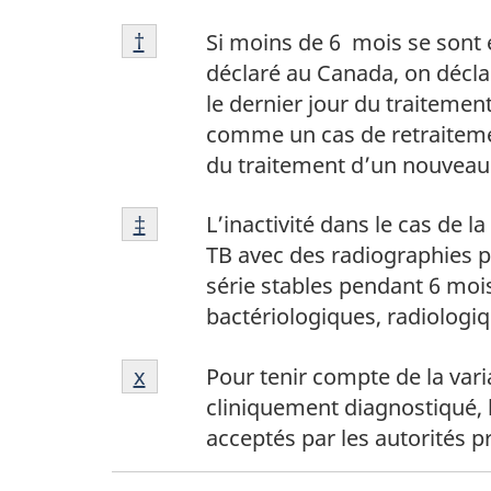
de
Note
bas
Retour à la référence de la note de
†
Si moins de 6 mois se sont é
de
de
déclaré au Canada, on décla
bas
page
le dernier jour du traitemen
de
*
comme un cas de retraitemen
page
du traitement d’un nouveau 
†
Note
Retour à la référence de la note de
‡
L’inactivité dans le cas de l
de
TB avec des radiographies 
bas
série stables pendant 6 mois
de
bactériologiques, radiologiqu
page
Note
‡
Retour à la référence de la note de
x
Pour tenir compte de la varia
de
cliniquement diagnostiqué, 
bas
acceptés par les autorités p
de
page