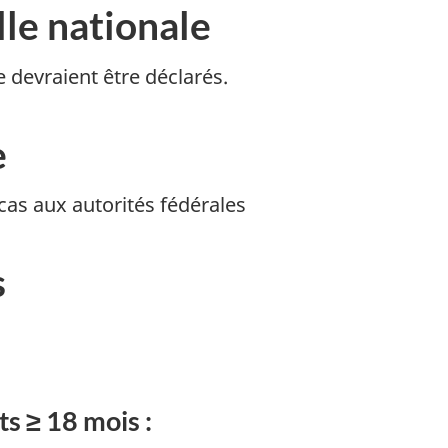
lle nationale
 devraient être déclarés.
e
as aux autorités fédérales
s
ts ≥ 18 mois :