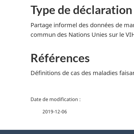
Type de déclaration 
Partage informel des données de man
commun des Nations Unies sur le VIH
Références
Définitions de cas des maladies faisan
D
é
2019-12-06
t