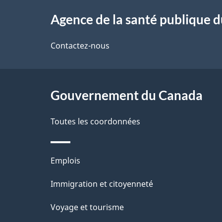
À
a
Agence de la santé publique 
propos
i
de
Contactez-nous
l
ce
s
site
Gouvernement du Canada
d
e
Toutes les coordonnées
l
Thèmes
Emplois
a
et
Immigration et citoyenneté
p
sujets
Voyage et tourisme
a