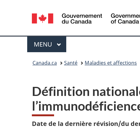
Sélection
de
la
Menu
MENU
PRINCIPAL
langue
Vous
Canada.ca
Santé
Maladies et affections
êtes
ici :
Définition nationale
l’immunodéficienc
Date de la dernière révision/du de