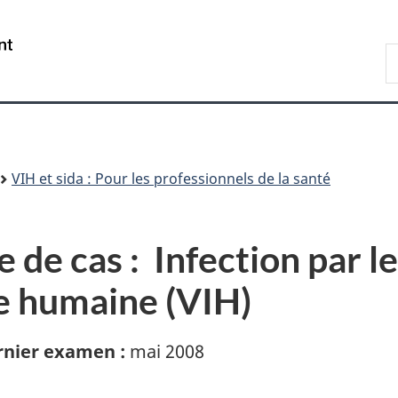
Passer
Passer
Passer
au
à
à
/
R
contenu
«
la
Government
d
principal
Au
version
of
C
sujet
HTML
Canada
du
simplifiée
gouvernement
»
VIH et sida : Pour les professionnels de la santé
 de cas : Infection par le
e humaine (VIH)
rnier examen :
mai 2008