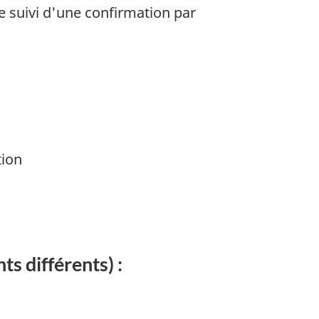
 suivi d'une confirmation par
)
tion
s différents) :
)