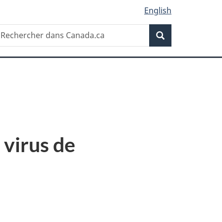
English
Recherche
echercher
Recherche
ans
anada.ca
 virus de