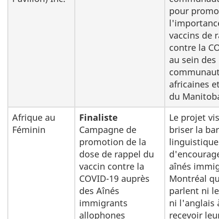
pour promo
l'importanc
vaccins de 
contre la C
au sein des
communaut
africaines e
du Manitob
Afrique au
Finaliste
Le projet vi
Féminin
Campagne de
briser la bar
promotion de la
linguistique
dose de rappel du
d'encourage
vaccin contre la
aînés immig
COVID-19 auprès
Montréal qu
des Aînés
parlent ni l
immigrants
ni l'anglais 
allophones
recevoir leu