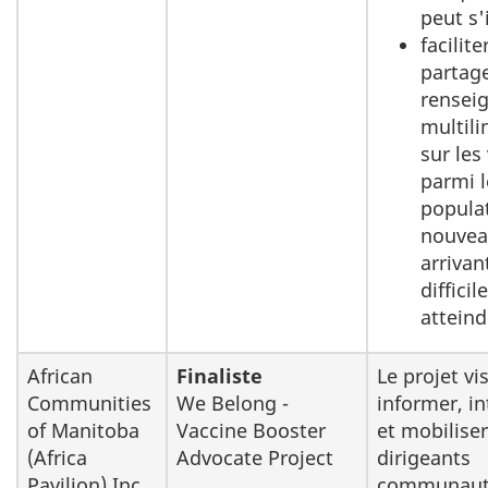
peut s'
facilite
partag
rensei
multil
sur les
parmi l
popula
nouve
arrivan
difficil
atteind
African
Finaliste
Le projet vi
Communities
We Belong -
informer, in
of Manitoba
Vaccine Booster
et mobiliser
(Africa
Advocate Project
dirigeants
Pavilion) Inc.
communaut