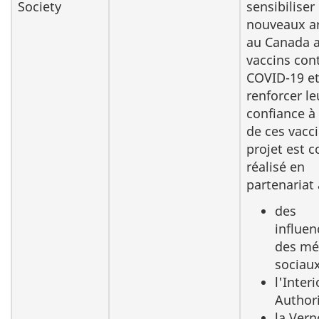
Society
sensibiliser 
nouveaux ar
au Canada 
vaccins cont
COVID-19 e
renforcer le
confiance à
de ces vacci
projet est c
réalisé en
partenariat 
des
influen
des mé
sociau
l'Inter
Author
la Ver