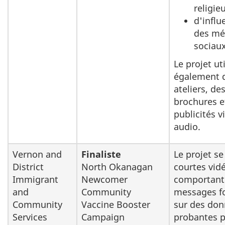
religie
d'influ
des mé
sociau
Le projet uti
également 
ateliers, de
brochures e
publicités v
audio.
Vernon and
Finaliste
Le projet se
District
North Okanagan
courtes vid
Immigrant
Newcomer
comportant
and
Community
messages f
Community
Vaccine Booster
sur des do
Services
Campaign
probantes 