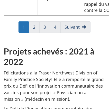
rappel du v
contre la C
Aller
1
Aller
2
Aller
3
Aller
4
Suivant
à:
à:
à:
à:
Page
Page
Page
Page
Projets achevés : 2021 à
2022
Félicitations à la Fraser Northwest Division of
Family Practice Society! Elle a remporté le grand
prix du Défi de l'innovation communautaire des
vaccins pour son projet « Physician on a
mission » (médecin en mission).
Le Défi de l'innovation communautaire des