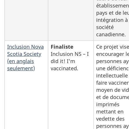
établissemen
pays et de le
intégration à 
société
canadienne.
Inclusion Nova
Finaliste
Ce projet vise
Scotia Society
Inclusion NS – I
encourager l
(en anglais
did it! I'm
personnes ay
seulement)
vaccinated.
une déficien
intellectuelle
faire vaccine
moyen de vi
et de docum
imprimés
mettant en
vedette des
personnes ay