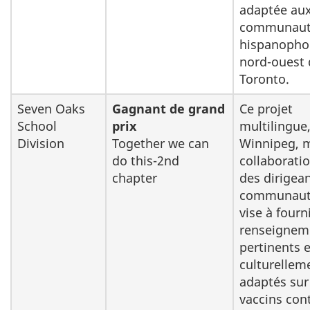
adaptée au
communaut
hispanopho
nord-ouest 
Toronto.
Seven Oaks
Gagnant de grand
Ce projet
School
prix
multilingue,
Division
Together we can
Winnipeg, 
do this-2nd
collaborati
chapter
des dirigea
communaut
vise à fourn
renseignem
pertinents e
culturellem
adaptés sur
vaccins cont