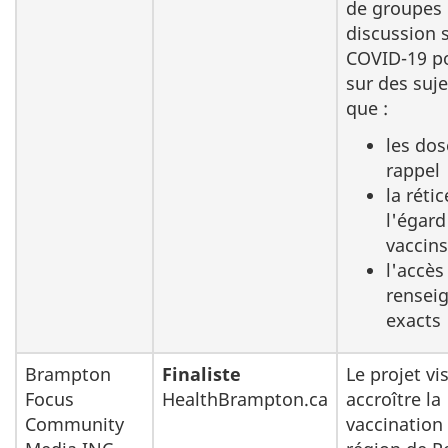
de groupes
discussion s
COVID-19 p
sur des suje
que :
les dos
rappel
la réti
l'égard
vaccins
l'accès
rensei
exacts
Brampton
Finaliste
Le projet vi
Focus
HealthBrampton.ca
accroître la
Community
vaccination