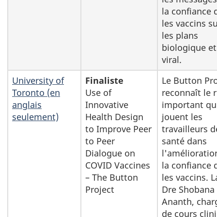
la confiance 
les vaccins s
les plans
biologique et
viral.
University of
Finaliste
Le Button Pro
Toronto (en
Use of
reconnaît le 
anglais
Innovative
important qu
seulement)
Health Design
jouent les
to Improve Peer
travailleurs d
to Peer
santé dans
Dialogue on
l'amélioratio
COVID Vaccines
la confiance 
– The Button
les vaccins. L
Project
Dre Shobana
Ananth, char
de cours clin