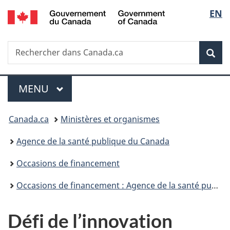
/
Sélec
EN
Passer
Passer
Passer
Government
au
à
à
de
of
contenu
«
la
Canada
Recherche
Rechercher
principal
Au
version
Rec
la
dans
sujet
HTML
Canada.ca
du
simplifiée
langu
Menu
gouvernement
MENU
PRINCIPAL
»
Vous
Canada.ca
Ministères et organismes
êtes
Agence de la santé publique du Canada
ici :
Occasions de financement
Occasions de financement : Agence de la santé publique du Canada et Santé Canada
Défi de l’innovation