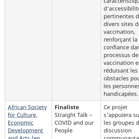
caractéristiq
d'accessibilit
pertinentes 
divers sites d
vaccination,
renforçant la
confiance dan
processus de
vaccination 
réduisant les
obstacles po
les personne
handicapées.
African Society
Finaliste
Ce projet
for Culture,
Straight Talk –
s'appuiera su
Economic
COVID and our
les groupes 
Development
People
discussion
and Arts (en
communautai