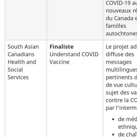
COVID-19 a
nouveaux r
du Canada e
familles
autochtone
South Asian
Finaliste
Le projet ad
Canadians
Understand COVID
diffuse des
Health and
Vaccine
messages
Social
multilingue
Services
pertinents 
de vue cultu
sujet des va
contre la C
par l'interm
de méd
ethniq
de cha