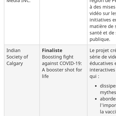
Media INC.
région de P
à des mises
vidéo sur le
initiatives e
matière de 
santé et de
publique.
Indian
Finaliste
Le projet cr
Society of
Boosting fight
série de vid
Calgary
against COVID-19:
éducatives 
A booster shot for
interactives
life
qui :
dissipe
mythe
aborde
l'impo
la vacc