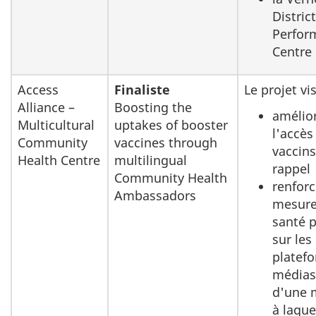
District
Perfor
Centre 
Access
Finaliste
Le projet vis
Alliance –
Boosting the
amélio
Multicultural
uptakes of booster
l'accès
Community
vaccines through
vaccins
Health Centre
multilingual
rappel
Community Health
renforc
Ambassadors
mesure
santé 
sur les
platef
médias
d'une 
à laque