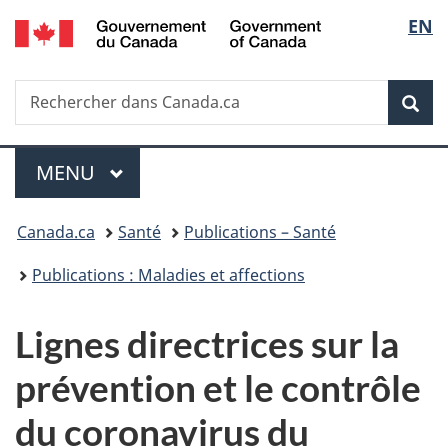
/
Sélec
EN
Passer
Passer
Passer
Government
au
à
à
de
of
contenu
«
la
Canada
Recherche
Rechercher
principal
Au
version
Rec
la
dans
sujet
HTML
Canada.ca
du
simplifiée
langu
Menu
gouvernement
MENU
PRINCIPAL
»
Vous
Canada.ca
Santé
Publications – Santé
êtes
Publications : Maladies et affections
ici :
Lignes directrices sur la
prévention et le contrôle
du coronavirus du