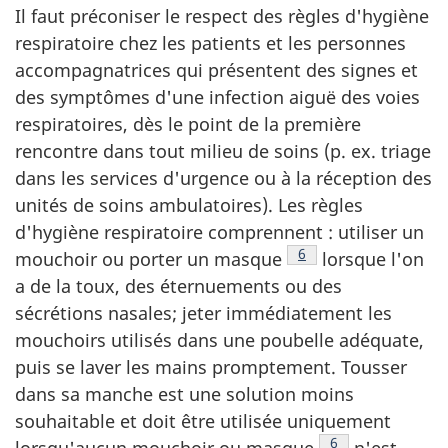
Il faut préconiser le respect des règles d'hygiène
respiratoire chez les patients et les personnes
accompagnatrices qui présentent des signes et
des symptômes d'une infection aiguë des voies
respiratoires, dès le point de la première
rencontre dans tout milieu de soins (p. ex. triage
dans les services d'urgence ou à la réception des
unités de soins ambulatoires). Les règles
d'hygiène respiratoire comprennent : utiliser un
Note de bas de page
6
mouchoir ou porter un masque
lorsque l'on
a de la toux, des éternuements ou des
sécrétions nasales; jeter immédiatement les
mouchoirs utilisés dans une poubelle adéquate,
puis se laver les mains promptement. Tousser
dans sa manche est une solution moins
souhaitable et doit être utilisée uniquement
Note de bas de p
6
lorsqu'aucun mouchoir ou masque
n'est