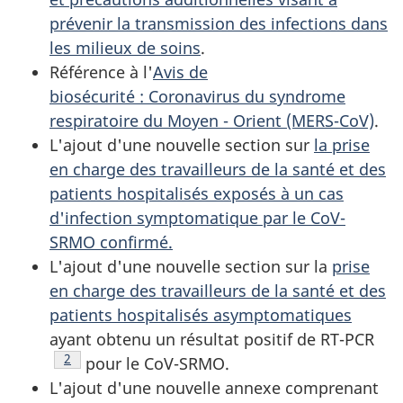
prévenir la transmission des infections dans
les milieux de soins
.
Référence à l'
Avis de
biosécurité : Coronavirus du syndrome
respiratoire du Moyen - Orient (MERS-CoV)
.
L'ajout d'une nouvelle section sur
la prise
en charge des travailleurs de la santé et des
patients hospitalisés exposés à un cas
d'infection symptomatique par le CoV-
SRMO confirmé.
L'ajout d'une nouvelle section sur la
prise
en charge des travailleurs de la santé et des
patients hospitalisés asymptomatiques
ayant obtenu un résultat positif de RT-PCR
Note de bas de page
2
pour le CoV-SRMO.
L'ajout d'une nouvelle annexe comprenant