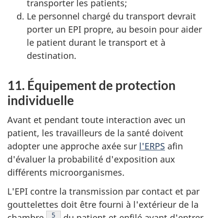
transporter les patients;
Le personnel chargé du transport devrait
porter un EPI propre, au besoin pour aider
le patient durant le transport et à
destination.
11. Équipement de protection
individuelle
Avant et pendant toute interaction avec un
patient, les travailleurs de la santé doivent
adopter une approche axée sur
l'ERPS
afin
d'évaluer la probabilité d'exposition aux
différents microorganismes.
L'EPI contre la transmission par contact et par
gouttelettes doit être fourni à l'extérieur de la
Note de bas de page
5
chambre
du patient et enfilé avant d'entrer