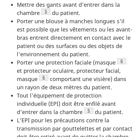
Mettre des gants avant d'entrer dans la
Note de bas de page
5
chambre
du patient.
Porter une blouse à manches longues s'il
est possible que les vêtements ou les avant-
bras entrent directement en contact avec le
patient ou des surfaces ou des objets de
l'environnement du patient.
Note de
6
Porter une protection faciale (masque
et protecteur oculaire, protecteur facial,
Note de bas de page
6
masque
comportant une visière) dans
un rayon de deux mètres du patient.
Tout l'équipement de protection
individuelle (EPI) doit être enfilé avant
Note de bas de page
5
d'entrer dans la chambre
du patient.
L'EPI pour les précautions contre la
transmission par gouttelettes et par contact
doit être retiré avant de quitter la chambre