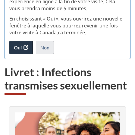
expérience en ligne à la fin de votre visite. Cela
vous prendra moins de 5 minutes.
si
En choisissant « Oui », vous ouvrirez une nouvelle
w
fenêtre à laquelle vous pourrez revenir une fois
votre visite à Canada.ca terminée.
(t
Oui
accéder
Non
d
au
je
.
sondage.
ne
Livret : Infections
veux
pas
transmises sexuellement
participer
au
sondage
du
site
web,