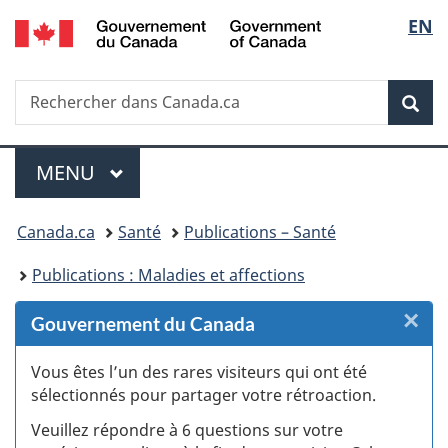
/
Sélec
EN
Passer
Passer
Passer
Passer
Government
au
au
à
à
de
of
Gestionnaire
contenu
«
la
Canada
Recherche
Rechercher
des
principal
Au
version
Rec
la
dans
Invitations
sujet
HTML
Canada.ca
du
simplifiée
langu
Menu
gouvernement
MENU
PRINCIPAL
»
Vous
Canada.ca
Santé
Publications – Santé
êtes
Publications : Maladies et affections
ici :
×
F
Gouvernement du Canada
:
Vous êtes l’un des rares visiteurs qui ont été
sélectionnés pour partager votre rétroaction.
S
Veuillez répondre à 6 questions sur votre
d