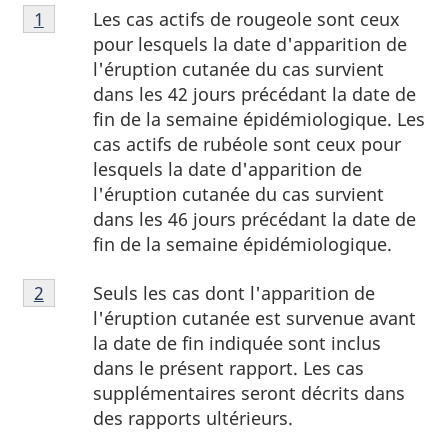
Note
Les cas actifs de rougeole sont ceux
Retour à la référence de la note de bas de page
1
de
pour lesquels la date d'apparition de
bas
l'éruption cutanée du cas survient
de
dans les 42 jours précédant la date de
page
fin de la semaine épidémiologique. Les
1
cas actifs de rubéole sont ceux pour
lesquels la date d'apparition de
l'éruption cutanée du cas survient
dans les 46 jours précédant la date de
fin de la semaine épidémiologique.
Note
Seuls les cas dont l'apparition de
Retour à la référence de la note de bas de page
2
de
l'éruption cutanée est survenue avant
bas
la date de fin indiquée sont inclus
de
dans le présent rapport. Les cas
page
supplémentaires seront décrits dans
2
des rapports ultérieurs.