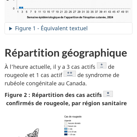
Figure 1 - Équivalent textuel
Répartition géographique
Note de bas de p
*
À l'heure actuelle, il y a 3 cas actifs
de
Note de bas de page
**
rougeole et 1 cas actif
de syndrome de
rubéole congénitale au Canada.
Note de bas d
*
Figure 2 : Répartition des cas actifs
confirmés de rougeole, par région sanitaire