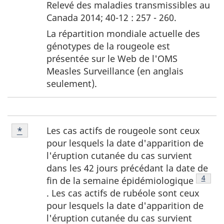
Relevé des maladies transmissibles au
Canada 2014; 40-12 : 257 - 260.
La répartition mondiale actuelle des
génotypes de la rougeole est
présentée sur le Web de l'OMS
Measles Surveillance (en anglais
seulement).
Note
Les cas actifs de rougeole sont ceux
Retour à la référence de la note de bas de page
*
de
pour lesquels la date d'apparition de
bas
l'éruption cutanée du cas survient
de
dans les 42 jours précédant la date de
page
Note d
4
fin de la semaine épidémiologique
*
. Les cas actifs de rubéole sont ceux
pour lesquels la date d'apparition de
l'éruption cutanée du cas survient