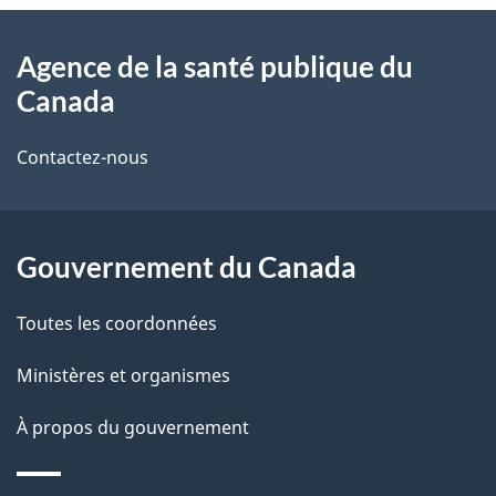
À
a
Agence de la santé publique du
propos
i
Canada
de
l
Contactez-nous
ce
s
site
d
Gouvernement du Canada
e
l
Toutes les coordonnées
a
Ministères et organismes
p
À propos du gouvernement
a