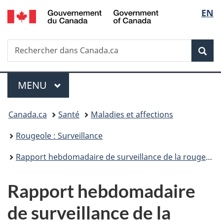
/
Sélec
EN
Passer
Passer
Passer
Government
au
à
à
de
of
contenu
«
la
Canada
Recherche
Rechercher
principal
Au
version
Rec
la
dans
sujet
HTML
Canada.ca
du
simplifiée
langu
Menu
gouvernement
MENU
PRINCIPAL
»
Vous
Canada.ca
Santé
Maladies et affections
êtes
Rougeole : Surveillance
ici :
Rapport hebdomadaire de surveillance de la rougeole et de la rubéole
Rapport hebdomadaire
de surveillance de la