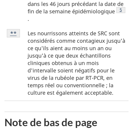
dans les 46 jours précédant la date de
Note d
5
fin de la semaine épidémiologique
.
Note
Les nourrissons atteints de SRC sont
Retour à la référence de la note de bas de page
**
de
considérés comme contagieux jusqu'à
bas
ce qu'ils aient au moins un an ou
de
jusqu'à ce que deux échantillons
page
cliniques obtenus à un mois
**
d'intervalle soient négatifs pour le
virus de la rubéole par RT-PCR, en
temps réel ou conventionnelle ; la
culture est également acceptable.
Note de bas de page