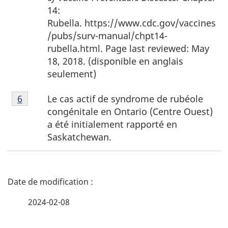
de
14:
page
Rubella. https://www.cdc.gov/vaccines
5
/pubs/surv-manual/chpt14-
rubella.html. Page last reviewed: May
18, 2018. (disponible en anglais
seulement)
Note
Le cas actif de syndrome de rubéole
Retour à la référence de la note de bas de page
6
de
congénitale en Ontario (Centre Ouest)
bas
a été initialement rapporté en
de
Saskatchewan.
page
6
D
é
2024-02-08
t