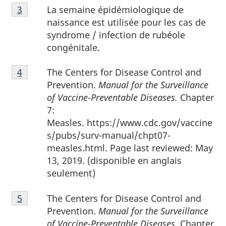
Note
La semaine épidémiologique de
Retour à la référence de la note de bas de page
3
de
naissance est utilisée pour les cas de
bas
syndrome / infection de rubéole
de
congénitale.
page
Note
3
The Centers for Disease Control and
Retour à la référence de la note de bas de page
4
de
Prevention.
Manual for the Surveillance
bas
of Vaccine-Preventable Diseases.
Chapter
de
7:
page
Measles. https://www.cdc.gov/vaccine
4
s/pubs/surv-manual/chpt07-
measles.html. Page last reviewed: May
13, 2019. (disponible en anglais
seulement)
Note
The Centers for Disease Control and
Retour à la référence de la note de bas de page
5
de
Prevention.
Manual for the Surveillance
bas
of Vaccine-Preventable Diseases.
Chapter