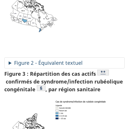
Figure 2 - Équivalent textuel
Note de bas d
**
Figure 3 : Répartition des cas actifs
confirmés de syndrome/infection rubéolique
Note de bas de page
6
congénitale
, par région sanitaire