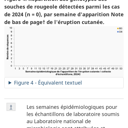
souches de rougeole détectées parmi les cas
de 2024 (n = 0), par semaine d'apparition Note
de bas de page† de l'éruption cutanée.
Figure 4 - Équivalent textuel
Note
Les semaines épidémiologiques pour
Retour à la référence de la note de bas de page
†
de
les échantillons de laboratoire soumis
bas
au Laboratoire national de
de