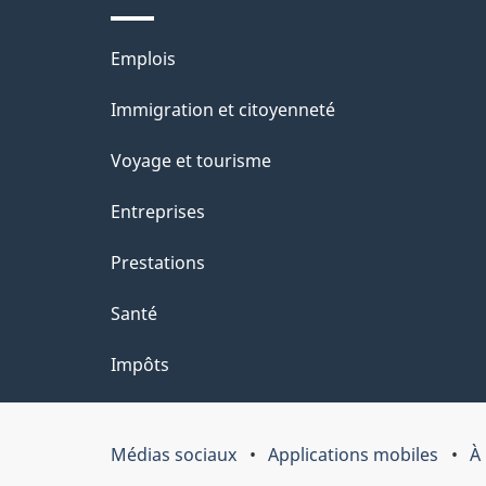
l
Thèmes
Emplois
a
et
Immigration et citoyenneté
p
sujets
Voyage et tourisme
a
Entreprises
g
Prestations
e
Santé
Impôts
Médias sociaux
Applications mobiles
À
Organisation