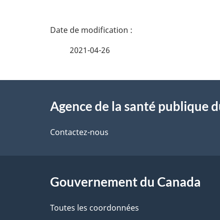
D
é
2021-04-26
t
À
a
Agence de la santé publique 
propos
i
de
Contactez-nous
l
ce
s
site
Gouvernement du Canada
d
e
Toutes les coordonnées