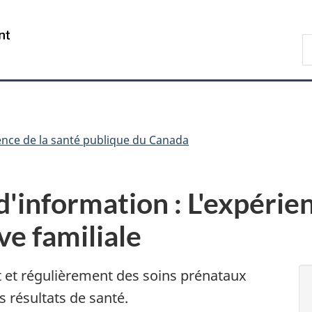
Passer
Passer
Passer
au
à
à
/
R
contenu
«
la
Government
d
principal
Au
version
of
C
sujet
HTML
Canada
du
simplifiée
gouvernement
»
nce de la santé publique du Canada
 d'information : L'expéri
ve familiale
 et régulièrement des soins prénataux
 résultats de santé.