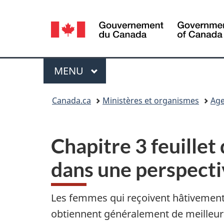
Sélection
de
la
Menu
MENU
PRINCIPAL
langue
Vous
Canada.ca
Ministères et organismes
Age
êtes
ici :
Chapitre 3 feuillet
dans une perspecti
Les femmes qui reçoivent hâtivement
obtiennent généralement de meilleurs