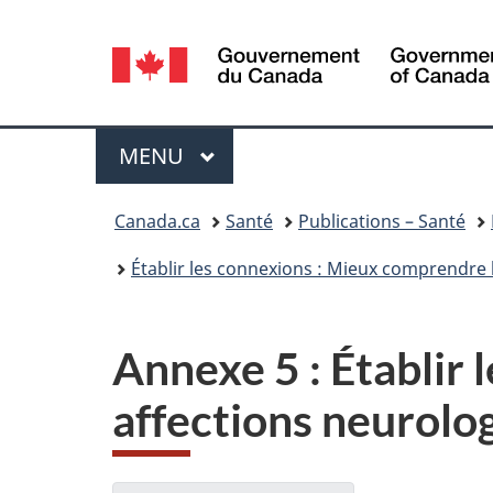
Sélection
de
la
Menu
MENU
PRINCIPAL
langue
Vous
Canada.ca
Santé
Publications – Santé
êtes
Établir les connexions : Mieux comprendre
ici :
Annexe 5 : Établir
affections neurolo