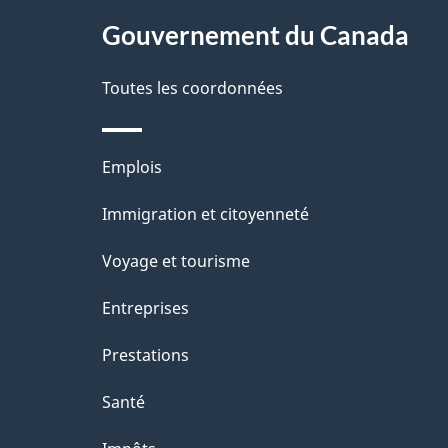
s
site
Gouvernement du Canada
d
e
Toutes les coordonnées
l
Thèmes
Emplois
a
et
Immigration et citoyenneté
p
sujets
Voyage et tourisme
a
Entreprises
g
Prestations
e
Santé