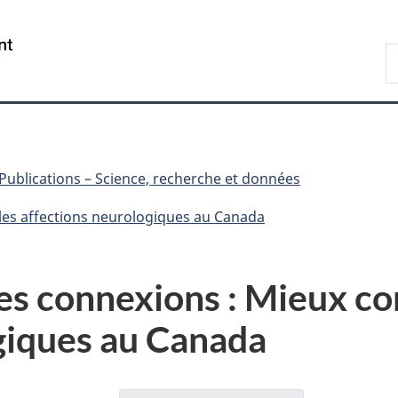
Passer
Passer
Passer
au
à
à
/
R
contenu
«
la
Government
d
principal
Au
version
of
C
sujet
HTML
Canada
du
simplifiée
gouvernement
»
Publications – Science, recherche et données
 les affections neurologiques au Canada
 les connexions : Mieux c
giques au Canada