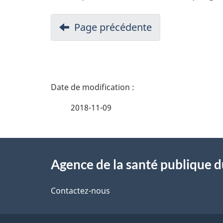
Page précédente
D
é
2018-11-09
t
À
a
Agence de la santé publique 
propos
i
de
Contactez-nous
l
ce