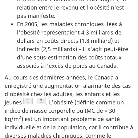
relation entre le revenu et l'obésité n'est
pas manifeste.
En 2005, les maladies chroniques liées à
l'obésité représentaient 4,3 milliards de
dollars en coûts directs (1,8 milliard) et
indirects (2,5 milliards) – il s'agit peut-être
d'une sous-estimation des coûts totaux
associés à l'excès de poids au Canada.
Au cours des dernières années, le Canada a
enregistré une augmentation alarmante des cas
d'obésité chez les adultes, les enfants et les
Note de bas de page
1
,
Note de bas de page
2
jeunes
. L'obésité (définie comme un
indice de masse corporelle ou IMC de > 30
2
kg/m
) est un important problème de santé
individuelle et de la population, car il contribue à
diverses maladies chroniques, comme le