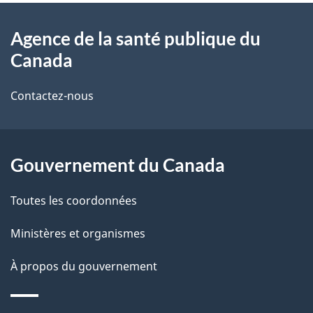
À
a
Agence de la santé publique du
propos
i
Canada
de
l
Contactez-nous
ce
s
site
d
Gouvernement du Canada
e
l
Toutes les coordonnées
a
Ministères et organismes
p
À propos du gouvernement
a