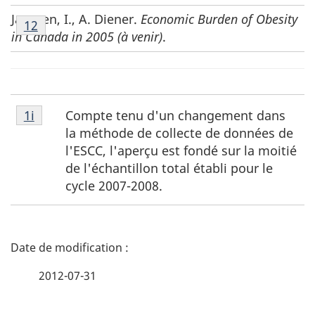
Notes
Janssen, I., A. Diener.
Economic Burden of Obesity
Retour à la référence de la note de bas de page
12
de
in Canada in
2005 (à venir)
.
bas
de
page
12
Notes
Compte tenu d'un changement dans
Retour à la référence de la note de bas de page
1i
de
la méthode de collecte de données de
bas
l'ESCC, l'aperçu est fondé sur la moitié
de
de l'échantillon total établi pour le
page
cycle 2007-2008.
1i
D
é
2012-07-31
t