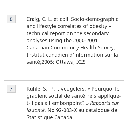
Notes
Craig, C. L. et coll. Socio-demographic
Retour à la référence de la note de bas de page
6
de
and lifestyle correlates of obesity –
bas
technical report on the secondary
de
analyses using the 2000-2001
page
Canadian Community Health Survey.
6
Institut canadien d'information sur la
santé;2005: Ottawa, ICIS
Notes
Kuhle, S., P. J. Veugelers. « Pourquoi le
Retour à la référence de la note de bas de page
7
de
gradient social de santé ne s'applique-
bas
t-il pas à l'embonpoint? »
Rapports sur
de
la santé
. No 92-003-X au catalogue de
page
Statistique Canada.
7