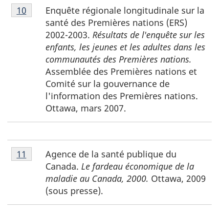
Notes
Enquête régionale longitudinale sur la
Retour à la référence de la note de bas de page
10
de
santé des Premières nations (ERS)
bas
2002-2003.
Résultats de l'enquête sur les
de
enfants, les jeunes et les adultes dans les
page
communautés des Premières nations.
10
Assemblée des Premières nations et
Comité sur la gouvernance de
l'information des Premières nations.
Ottawa, mars 2007.
Notes
Agence de la santé publique du
Retour à la référence de la note de bas de page
11
de
Canada.
Le fardeau économique de la
bas
maladie au Canada, 2000.
Ottawa, 2009
de
(sous presse).
page
11