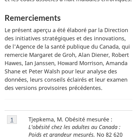
Remerciements
Le présent aperçu a été élaboré par la Direction
des initiatives stratégiques et des innovations,
de l'Agence de la santé publique du Canada, qui
remercie Margaret de Groh, Alan Diener, Robert
Hawes, Ian Janssen, Howard Morrison, Amanda
Shane et Peter Walsh pour leur analyse des
données, leurs conseils éclairés et leur examen
des versions provisoires précédentes.
Notes
Tjepkema, M. Obésité mesurée :
Retour à la référence de la note de bas de page
1
de
L'obésité chez les adultes au Canada :
bas
Poids et grandeur mesurés.
No 82 620