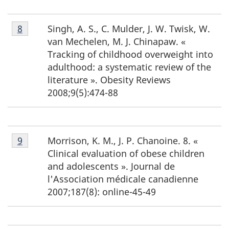
Notes
Singh, A. S., C. Mulder, J. W. Twisk, W.
Retour à la référence de la note de bas de page
8
de
van Mechelen, M. J. Chinapaw. «
bas
Tracking of childhood overweight into
de
adulthood: a systematic review of the
page
literature ». Obesity Reviews
8
2008;9(5):474-88
Notes
Morrison, K. M., J. P. Chanoine. 8. «
Retour à la référence de la note de bas de page
9
de
Clinical evaluation of obese children
bas
and adolescents ». Journal de
de
l'Association médicale canadienne
page
2007;187(8): online-45-49
9