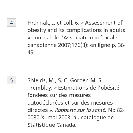
Notes
Hramiak, I. et coll. 6. « Assessment of
Retour à la référence de la note de bas de page
4
de
obesity and its complications in adults
bas
». Journal de l'Association médicale
de
canadienne 2007;176(8): en ligne p. 36-
page
49.
4
Notes
Shields, M., S. C. Gorber, M. S.
Retour à la référence de la note de bas de page
5
de
Tremblay. « Estimations de l'obésité
bas
fondées sur des mesures
de
autodéclarées et sur des mesures
page
directes ».
Rapports sur la santé.
No 82-
5
0030-X, mai 2008, au catalogue de
Statistique Canada.