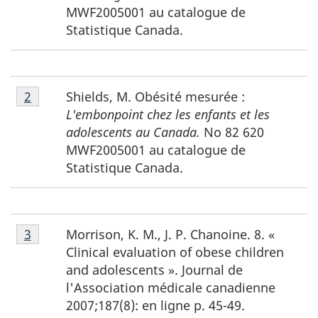
de
MWF2005001 au catalogue de
page
Statistique Canada.
1
Notes
Shields, M. Obésité mesurée :
Retour à la référence de la note de bas de page
2
de
L'embonpoint chez les enfants et les
bas
adolescents au Canada.
No 82 620
de
MWF2005001 au catalogue de
page
Statistique Canada.
2
Notes
Morrison, K. M., J. P. Chanoine. 8. «
Retour à la référence de la note de bas de page
3
de
Clinical evaluation of obese children
bas
and adolescents ». Journal de
de
l'Association médicale canadienne
page
2007;187(8): en ligne p. 45-49.
3