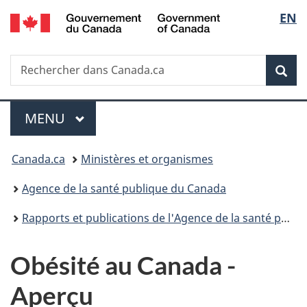
/
Sélec
EN
Passer
Passer
Passer
Government
au
à
à
de
of
contenu
«
la
Canada
Recherche
Rechercher
principal
Au
version
Rec
la
dans
sujet
HTML
Canada.ca
du
simplifiée
langu
Menu
gouvernement
MENU
PRINCIPAL
»
Vous
Canada.ca
Ministères et organismes
êtes
Agence de la santé publique du Canada
ici :
Rapports et publications de l'Agence de la santé publique du Canada
Obésité au Canada -
Aperçu