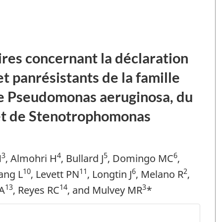
es concernant la déclaration
et panrésistants de la famille
de Pseudomonas aeruginosa, du
et de Stenotrophomonas
3
4
5
6
M
, Almohri H
, Bullard J
, Domingo MC
,
10
11
6
2
ang L
, Levett PN
, Longtin J
, Melano R
,
13
14
3
A
, Reyes RC
, and Mulvey MR
*