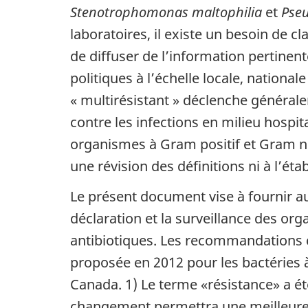
Stenotrophomonas maltophilia
et
Pse
laboratoires, il existe un besoin de c
de diffuser de l’information pertinen
politiques à l’échelle locale, nationa
« multirésistant » déclenche général
contre les infections en milieu hospi
organismes à Gram positif et Gram n
une révision des définitions ni à l’
Le présent document vise à fournir a
déclaration et la surveillance des org
antibiotiques. Les recommandations c
proposée en 2012 pour les bactéries
Canada. 1) Le terme «résistance» a été
changement permettra une meilleure c