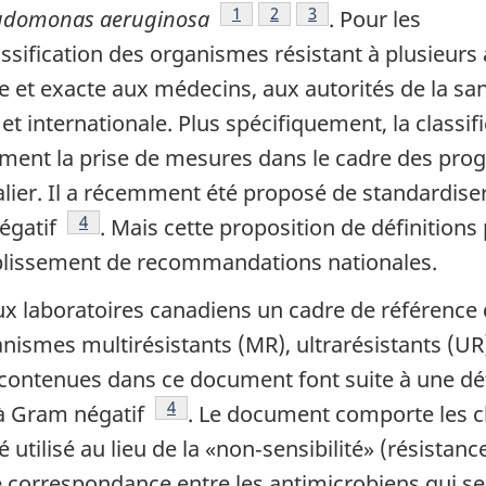
Note de bas de page
1
Note de bas de page
2
Note de bas de page
3
udomonas aeruginosa
. Pour les
lassification des organismes résistant à plusieur
te et exacte aux médecins, aux autorités de la s
le et internationale. Plus spécifiquement, la cla
ement la prise de mesures dans le cadre des pro
talier. Il a récemment été proposé de standardiser
Note de bas de page
4
égatif
. Mais cette proposition de définition
établissement de recommandations nationales.
ux laboratoires canadiens un cadre de référence 
anismes multirésistants (MR), ultrarésistants (UR
ontenues dans ce document font suite à une défi
Note de bas de page
4
 à Gram négatif
. Le document comporte les 
 utilisé au lieu de la «non‑sensibilité» (résistan
orrespondance entre les antimicrobiens qui sero