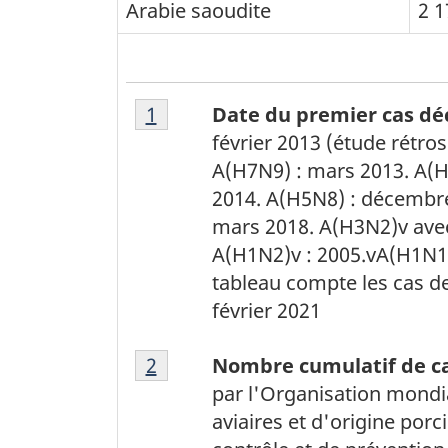
Arabie saoudite
2 1
Tableau
Tableau 1 Retour à la référence 
1
Date du premier cas déc
1
février 2013 (étude rétro
Note
A(H7N9) : mars 2013. A(H
de
2014. A(H5N8) : décembre
bas
mars 2018. A(H3N2)v avec
de
A(H1N2)v : 2005.vA(H1N1)
page
tableau compte les cas d
1
février 2021
Tableau
Tableau 1 Retour à la référence 
2
Nombre cumulatif de ca
1
par l'Organisation mondia
Note
aviaires et d'origine porc
de