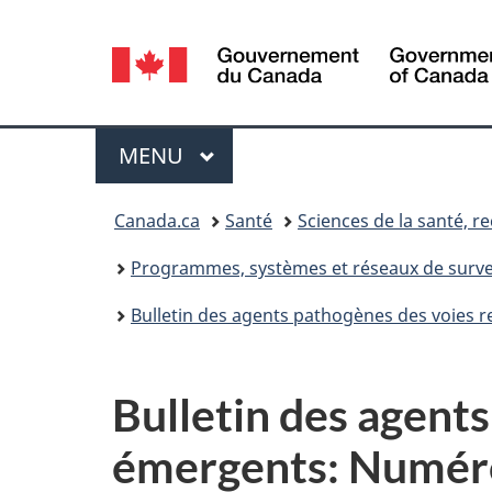
Sélection
de
la
Menu
MENU
PRINCIPAL
langue
Vous
Canada.ca
Santé
Sciences de la santé, 
êtes
Programmes, systèmes et réseaux de survei
ici :
Bulletin des agents pathogènes des voies 
Bulletin des agents
émergents: Numéro