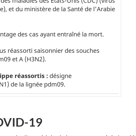
 des maladies des États-Unis (CDC) (virus
), et du ministère de la Santé de l'Arabie
de la note de bas de page
tage des cas ayant entraîné la mort.
de la note de bas de page
rus réassorti saisonnier des souches
m09 et A (H3N2).
de la note de bas de page
ippe réassortis :
désigne
) de la lignée pdm09.
COVID-19