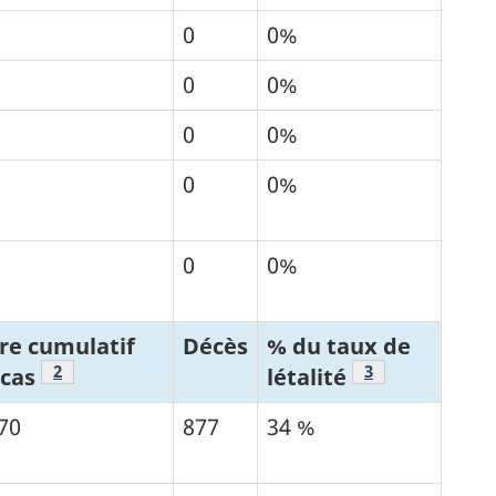
0
0%
0
0%
0
0%
0
0%
0
0%
page
re cumulatif
Décès
% du taux de
Tableau 1 Note de bas de page
2
Tableau 1 Note
3
 cas
létalité
70
877
34 %