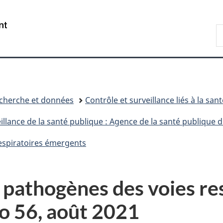
Passer
Passer
Passer
au
à
à
/
R
contenu
«
la
Government
d
principal
Au
version
of
C
sujet
HTML
Canada
du
simplifiée
gouvernement
»
recherche et données
Contrôle et surveillance liés à la sant
llance de la santé publique : Agence de la santé publique 
respiratoires émergents
 pathogènes des voies re
 56, août 2021