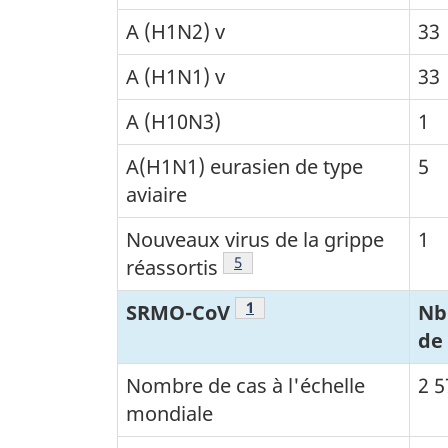
A (H1N2) v
33
A (H1N1) v
33
A (H10N3)
1
A(H1N1) eurasien de type
5
aviaire
Nouveaux virus de la grippe
1
Tableau 1 Note de bas de page
5
réassortis
Tableau 1 Note de bas de 
1
SRMO-CoV
Nb
de
Nombre de cas à l'échelle
2 5
mondiale