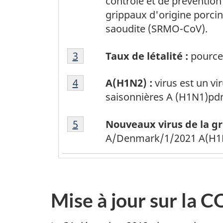
contrôle et de prévention
bas
grippaux d'origine porcine
de
saoudite (SRMO-CoV).
page
Tableau
2
Tableau 1 Retour à la référence 
3
Taux de létalité :
pourcen
1
Tableau
Note
Tableau 1 Retour à la référence 
4
A(H1N2) :
virus est un vi
1
de
saisonnières A (H1N1)pd
Note
bas
Tableau
de
de
Tableau 1 Retour à la référence 
5
Nouveaux virus de la gr
1
bas
page
A/Denmark/1/2021 A(H1N1
Note
de
3
de
page
bas
4
de
Mise à jour sur la 
page
5