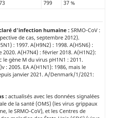
73
799
37 %
de la note de bas de page
laré d'infection humaine :
SRMO-CoV :
spective de cas, septembre 2012).
5N1) : 1997. A(H9N2) : 1998. A(H5N6) :
 2020. A(H7N4) : février 2018. A(H1N2):
 le gène M du virus pH1N1 : 2011.
v : 2005. EA A(H1N1): 1986, mais le
epuis janvier 2021. A/Denmark/1/2021:
de la note de bas de page
s :
actualisés avec les données signalées
le de la santé (OMS) (les virus grippaux
ine, le SRMO-CoV), et les Centres de