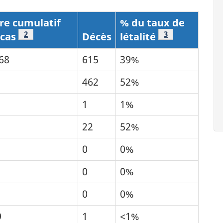
re cumulatif
% du taux de
Tableau 1 Note de bas de page
2
Tableau 1 Note
3
 cas
Décès
létalité
68
615
39%
1
462
52%
1
1%
22
52%
0
0%
0
0%
0
0%
9
1
<1%