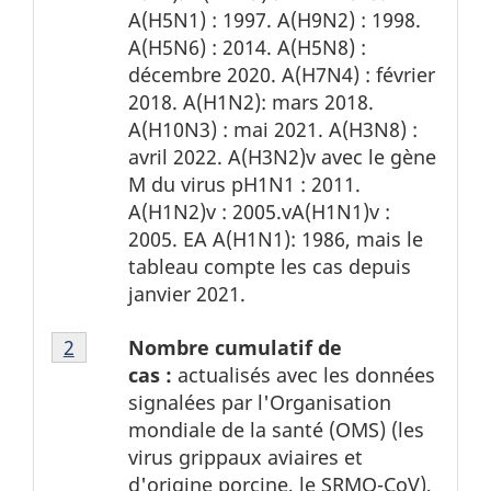
de
A(H5N1) : 1997. A(H9N2) : 1998.
page
A(H5N6) : 2014. A(H5N8) :
1
décembre 2020. A(H7N4) : février
2018. A(H1N2): mars 2018.
A(H10N3) : mai 2021. A(H3N8) :
avril 2022. A(H3N2)v avec le gène
M du virus pH1N1 : 2011.
A(H1N2)v : 2005.vA(H1N1)v :
2005. EA A(H1N1): 1986, mais le
tableau compte les cas depuis
janvier 2021.
Tableau
Nombre cumulatif de
Tableau 1 Retour à la référence de la note de
2
1
cas :
actualisés avec les données
Note
signalées par l'Organisation
de
mondiale de la santé (OMS) (les
bas
virus grippaux aviaires et
de
d'origine porcine, le SRMO-CoV),