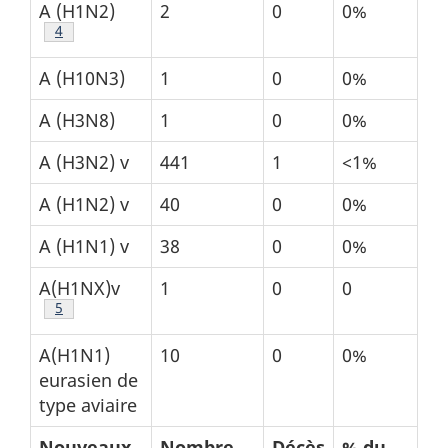
A (H1N2)
2
0
0%
Tableau 1 Note de bas de page
4
A (H10N3)
1
0
0%
A (H3N8)
1
0
0%
A (H3N2) v
441
1
<1%
A (H1N2) v
40
0
0%
A (H1N1) v
38
0
0%
A(H1NX)v
1
0
0
Tableau 1 Note de bas de page
5
A(H1N1)
10
0
0%
eurasien de
type aviaire
Nouveaux
Nombre
Décès
% du