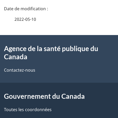
D
é
2022-05-10
t
À
a
Agence de la santé publique du
propos
i
Canada
de
l
Contactez-nous
ce
s
site
d
Gouvernement du Canada
e
l
Toutes les coordonnées