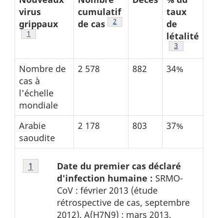
virus
cumulatif
taux
Tableau 1 Note de bas de page
2
grippaux
de cas
de
Tableau 1 Note de bas de page
1
létalité
Tableau 1 No
3
Nombre de
2 578
882
34%
cas à
l'échelle
mondiale
Arabie
2 178
803
37%
saoudite
Tableau
Date du premier cas déclaré
Tableau 1 Retour à la référence de la note de
1
1
d'infection humaine :
SRMO-
Note
CoV : février 2013 (étude
de
rétrospective de cas, septembre
bas
2012). A(H7N9) : mars 2013.