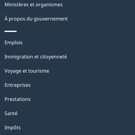
a
Ministères et organismes
p
À propos du gouvernement
a
g
Thèmes
Emplois
et
e
Immigration et citoyenneté
sujets
Voyage et tourisme
Entreprises
Prestations
Santé
Impôts