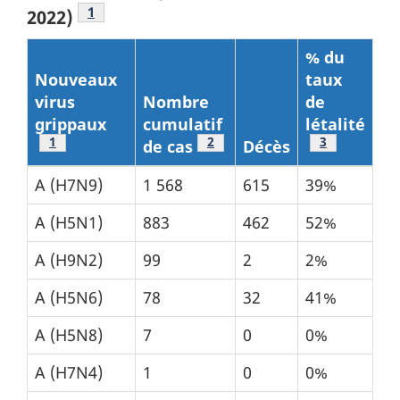
Tableau 1 Note de bas de page
1
2022)
% du
Nouveaux
taux
virus
Nombre
de
grippaux
cumulatif
létalité
Tableau 1 Note de bas de page
1
Tableau 1 Note de bas de page
2
Tableau 1 No
3
de cas
Décès
A (H7N9)
1 568
615
39%
A (H5N1)
883
462
52%
A (H9N2)
99
2
2%
A (H5N6)
78
32
41%
A (H5N8)
7
0
0%
A (H7N4)
1
0
0%