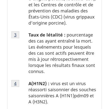
page
et les Centres de contrôle et de
2
prévention des maladies des
États-Unis (CDC) (virus grippaux
d'origine porcine).
Tableau
Taux de létalité :
pourcentage
Tableau 1 Retour à la référence de la note de
3
1
des cas ayant entraîné la mort.
Note
Les événements pour lesquels
de
des cas sont actifs peuvent être
bas
mis à jour rétrospectivement
de
lorsque les résultats finaux sont
page
connus.
3
Tableau
A(H1N2) :
virus est un virus
Tableau 1 Retour à la référence de la note de
4
1
réassorti saisonnier des souches
Note
saisonnières A (H1N1)pdm09 et
de
A (H3N2).
bas