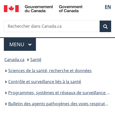
/
Sélec
EN
Passer
Passer
Passer
Government
au
à
à
de
of
contenu
«
la
Canada
Recherche
Rechercher
principal
Au
version
Rec
la
dans
sujet
HTML
Canada.ca
du
simplifiée
langu
Menu
gouvernement
MENU
PRINCIPAL
»
Vous
Canada.ca
Santé
êtes
Sciences de la santé, recherche et données
ici :
Contrôle et surveillance liés à la santé
Programmes, systèmes et réseaux de surveillance de la santé publique : Agence de la santé publique du Canada
Bulletin des agents pathogènes des voies respiratoires émergents