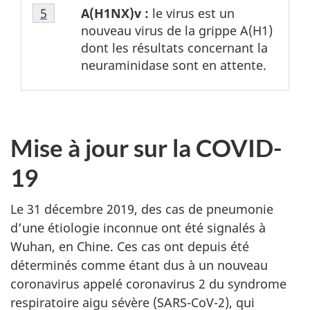
Tableau
de
A(H1NX)v :
le virus est un
Tableau 1 Retour à la référence de la note de
5
1
page
nouveau virus de la grippe A(H1)
Note
4
dont les résultats concernant la
de
neuraminidase sont en attente.
bas
de
page
5
Mise à jour sur la COVID-
19
Le 31 décembre 2019, des cas de pneumonie
d’une étiologie inconnue ont été signalés à
Wuhan, en Chine. Ces cas ont depuis été
déterminés comme étant dus à un nouveau
coronavirus appelé coronavirus 2 du syndrome
respiratoire aigu sévère (SARS-CoV-2), qui