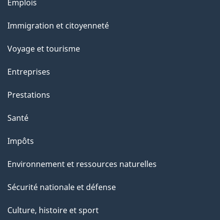
l
Thèmes
Emplois
et
a
Immigration et citoyenneté
sujets
p
Voyage et tourisme
a
Entreprises
g
Prestations
e
Santé
Impôts
Environnement et ressources naturelles
Sécurité nationale et défense
Culture, histoire et sport