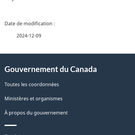
D
é
2024-12-09
t
À
a
Gouvernement du Canada
propos
i
de
l
Toutes les coordonnées
ce
s
Ministères et organismes
site
d
À propos du gouvernement
e