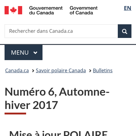
/
Sélec
EN
Passer
Passer
Passer
Government
au
à
à
de
of
contenu
«
la
Canada
Recherche
Rechercher
principal
Au
version
Rec
la
dans
sujet
HTML
Canada.ca
du
simplifiée
langu
Menu
gouvernement
MENU
PRINCIPAL
»
Vous
Canada.ca
Savoir polaire Canada
Bulletins
êtes
Numéro 6, Automne-
ici :
hiver 2017
Mise à jour POLAIRE