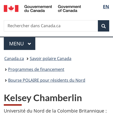
/
Sélec
EN
Passer
Passer
Passer
Government
au
à
à
de
of
contenu
«
la
Canada
Recherche
Rechercher
principal
Au
version
Rec
la
dans
sujet
HTML
Canada.ca
du
simplifiée
langu
Menu
gouvernement
MENU
PRINCIPAL
»
Vous
Canada.ca
Savoir polaire Canada
êtes
Programmes de financement
ici :
Bourse POLAIRE pour résidents du Nord
Kelsey Chamberlin
Université du Nord de la Colombie Britannique :