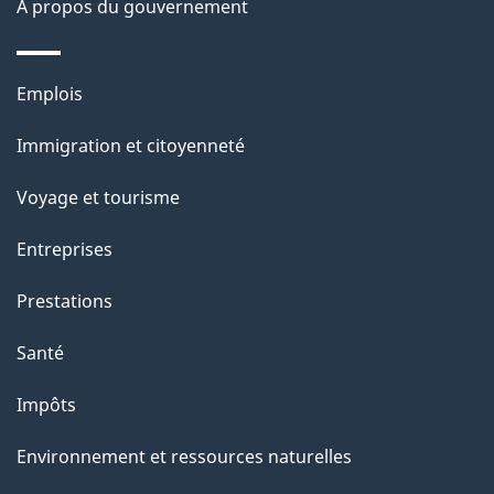
site
d
À propos du gouvernement
e
l
Thèmes
Emplois
et
a
Immigration et citoyenneté
sujets
p
Voyage et tourisme
a
Entreprises
g
Prestations
e
Santé
Impôts
Environnement et ressources naturelles