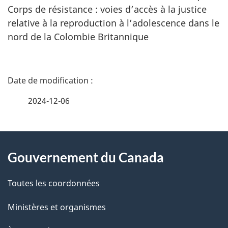
Corps de résistance : voies d’accès à la justice
relative à la reproduction à l’adolescence dans le
nord de la Colombie Britannique
D
é
2024-12-06
t
À
a
Gouvernement du Canada
propos
i
de
l
Toutes les coordonnées
ce
s
Ministères et organismes