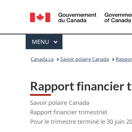
Sélection
de
la
Menu
MENU
PRINCIPAL
langue
Vous
Canada.ca
Savoir polaire Canada
Rappor
êtes
ici :
Rapport financier t
Savoir polaire Canada
Rapport financier trimestriel
Pour le trimestre terminé le 30 juin 2