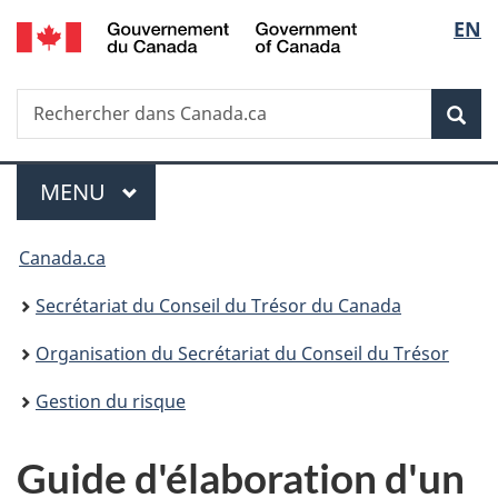
/
Sélec
EN
Passer
Passer
Passer
Passer
Government
au
au
à
à
de
of
Gestionnaire
contenu
«
la
Canada
Recherche
Rechercher
des
principal
Au
version
Rec
la
dans
Invitations
sujet
HTML
Canada.ca
du
simplifiée
langu
Menu
gouvernement
MENU
PRINCIPAL
»
Vous
Canada.ca
êtes
Secrétariat du Conseil du Trésor du Canada
ici :
Organisation du Secrétariat du Conseil du Trésor
Gestion du risque
Guide d'élaboration d'un