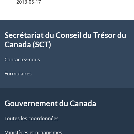
é
2013-05-17
t
À
a
Secrétariat du Conseil du Trésor du
propos
i
Canada (SCT)
de
l
Contactez-nous
ce
s
Formulaires
site
d
e
l
Gouvernement du Canada
a
Toutes les coordonnées
p
Ministères et organismes