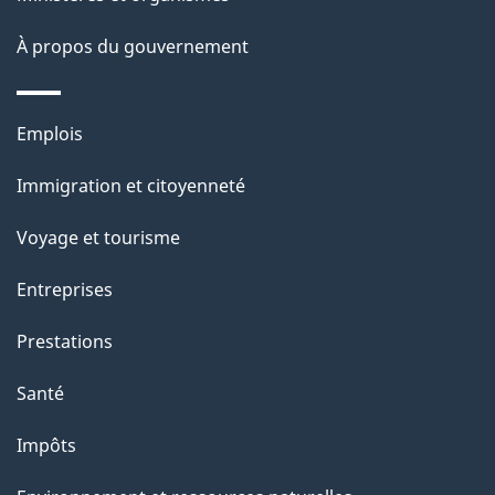
a
À propos du gouvernement
g
e
Thèmes
Emplois
et
Immigration et citoyenneté
sujets
Voyage et tourisme
Entreprises
Prestations
Santé
Impôts