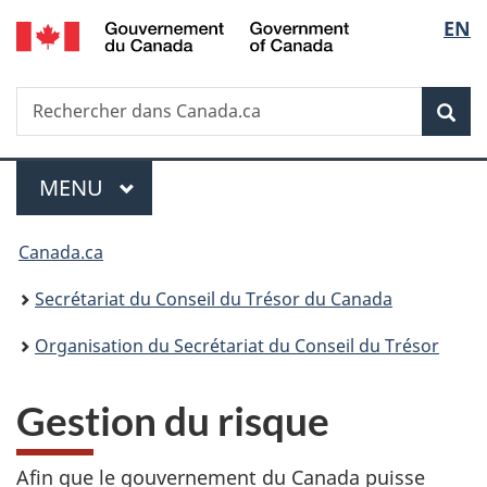
/
Sélec
EN
Passer
Passer
Passer
Government
au
à
à
de
of
contenu
«
la
Canada
Recherche
Rechercher
principal
Au
version
Rec
la
dans
sujet
HTML
Canada.ca
du
simplifiée
langu
Menu
gouvernement
MENU
PRINCIPAL
»
Vous
Canada.ca
êtes
Secrétariat du Conseil du Trésor du Canada
ici :
Organisation du Secrétariat du Conseil du Trésor
Gestion du risque
Afin que le gouvernement du Canada puisse