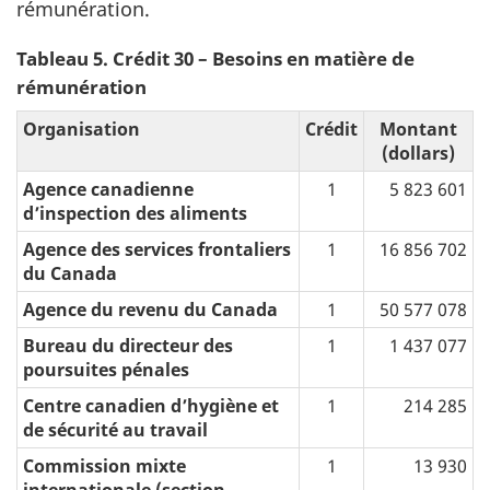
rémunération.
Tableau 5. Crédit 30 – Besoins en matière de
rémunération
Organisation
Crédit
Montant
(dollars)
Agence canadienne
1
5 823 601
d’inspection des aliments
Agence des services frontaliers
1
16 856 702
du Canada
Agence du revenu du Canada
1
50 577 078
Bureau du directeur des
1
1 437 077
poursuites pénales
Centre canadien d’hygiène et
1
214 285
de sécurité au travail
Commission mixte
1
13 930