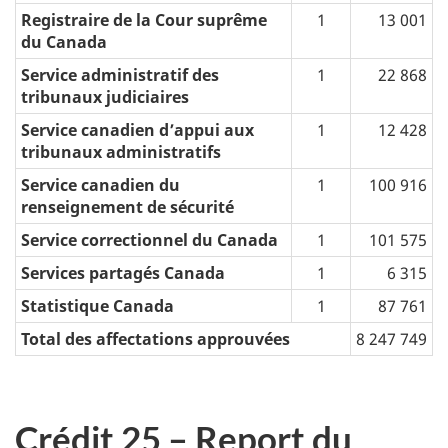
Registraire de la Cour suprême
1
13 001
du Canada
Service administratif des
1
22 868
tribunaux judiciaires
Service canadien d’appui aux
1
12 428
tribunaux administratifs
Service canadien du
1
100 916
renseignement de sécurité
Service correctionnel du Canada
1
101 575
Services partagés Canada
1
6 315
Statistique Canada
1
87 761
Total des affectations approuvées
8 247 749
Crédit 25 – Report du