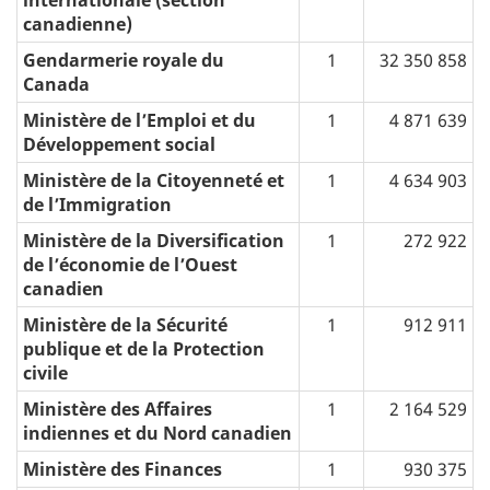
internationale (section
canadienne)
Gendarmerie royale du
1
32 350 858
Canada
Ministère de l’Emploi et du
1
4 871 639
Développement social
Ministère de la Citoyenneté et
1
4 634 903
de l’Immigration
Ministère de la Diversification
1
272 922
de l’économie de l’Ouest
canadien
Ministère de la Sécurité
1
912 911
publique et de la Protection
civile
Ministère des Affaires
1
2 164 529
indiennes et du Nord canadien
Ministère des Finances
1
930 375