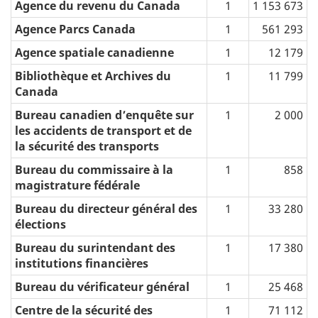
Agence du revenu du Canada
1
1 153 673
Agence Parcs Canada
1
561 293
Agence spatiale canadienne
1
12 179
Bibliothèque et Archives du
1
11 799
Canada
Bureau canadien d’enquête sur
1
2 000
les accidents de transport et de
la sécurité des transports
Bureau du commissaire à la
1
858
magistrature fédérale
Bureau du directeur général des
1
33 280
élections
Bureau du surintendant des
1
17 380
institutions financières
Bureau du vérificateur général
1
25 468
Centre de la sécurité des
1
71 112