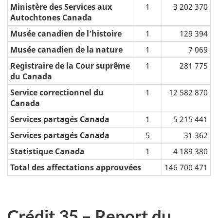
Ministère des Services aux
1
3 202 370
Autochtones Canada
Musée canadien de l’histoire
1
129 394
Musée canadien de la nature
1
7 069
Registraire de la Cour suprême
1
281 775
du Canada
Service correctionnel du
1
12 582 870
Canada
Services partagés Canada
1
5 215 441
Services partagés Canada
5
31 362
Statistique Canada
1
4 189 380
Total des affectations approuvées
146 700 471
Crédit 35 – Report du