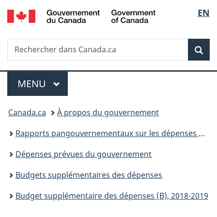
/
Sélec
EN
Passer
Passer
Passer
Government
au
à
à
de
of
contenu
«
la
Canada
Recherche
Rechercher
principal
Au
version
Rec
la
dans
sujet
HTML
Canada.ca
du
simplifiée
langu
Menu
gouvernement
MENU
PRINCIPAL
»
Vous
Canada.ca
À propos du gouvernement
êtes
Rapports pangouvernementaux sur les dépenses et les activités
ici :
Dépenses prévues du gouvernement
Budgets supplémentaires des dépenses
Budget supplémentaire des dépenses (B), 2018-2019