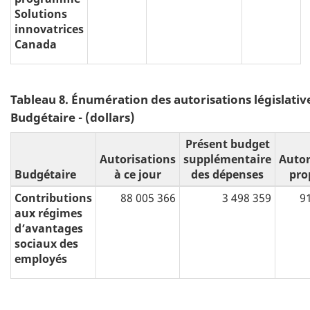
Solutions
innovatrices
Canada
Tableau 8. Énumération des autorisations législative
Budgétaire - (dollars)
Présent budget
Autorisations
supplémentaire
Autor
Budgétaire
à ce jour
des dépenses
pro
Contributions
88 005 366
3 498 359
9
aux régimes
d’avantages
sociaux des
employés