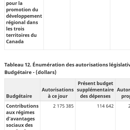
pour la
promotion du
développement
régional dans
les trois
territoires du
Canada
Tableau 12. Énumération des autorisations législativ
Budgétaire - (dollars)
Présent budget
Autorisations
supplémentaire
Autor
Budgétaire
à ce jour
des dépenses
pro
Contributions
2 175 385
114 642
aux régimes
d’avantages
sociaux des