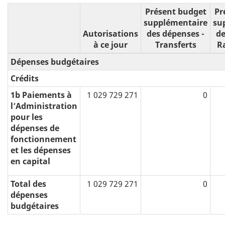
Présent budget
Pr
supplémentaire
su
Autorisations
des dépenses -
de
à ce jour
Transferts
R
Dépenses budgétaires
Crédits
1b Paiements à
1 029 729 271
0
l’Administration
pour les
dépenses de
fonctionnement
et les dépenses
en capital
Total des
1 029 729 271
0
dépenses
budgétaires