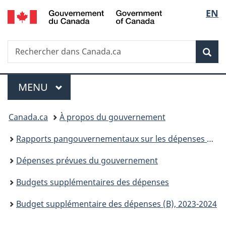
/
Sélec
EN
Passer
Passer
Passer
Government
au
à
à
de
of
contenu
«
la
Canada
Recherche
Rechercher
principal
Au
version
Rec
la
dans
sujet
HTML
Canada.ca
du
simplifiée
langu
Menu
gouvernement
MENU
PRINCIPAL
»
Vous
Canada.ca
À propos du gouvernement
êtes
Rapports pangouvernementaux sur les dépenses et les activités
ici :
Dépenses prévues du gouvernement
Budgets supplémentaires des dépenses
Budget supplémentaire des dépenses (B), 2023-2024