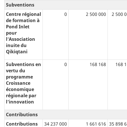
Subventions
Centre régional
0
2 500 000
2 500 
de formation à
Pond Inlet
pour
l’Association
inuite du
Qikiqtani
Subventions en
0
168 168
168 
vertu du
programme
Croissance
économique
régionale par
l’innovation
Contributions
Contributions
34 237 000
1 661 616
35 898 