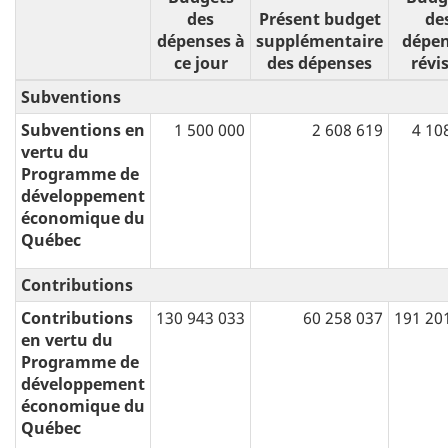
des
Présent budget
de
dépenses à
supplémentaire
dépen
ce jour
des dépenses
révi
Subventions
Subventions en
1 500 000
2 608 619
4 10
vertu du
Programme de
développement
économique du
Québec
Contributions
Contributions
130 943 033
60 258 037
191 20
en vertu du
Programme de
développement
économique du
Québec