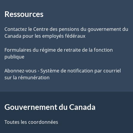
À
a
Ressources
propos
i
de
l
Contactez le Centre des pensions du gouvernement du
Canada pour les employés fédéraux
ce
s
Formulaires du régime de retraite de la fonction
site
d
publique
e
Abonnez-vous - Système de notification par courriel
sur la rémunération
l
a
p
Gouvernement du Canada
a
Toutes les coordonnées