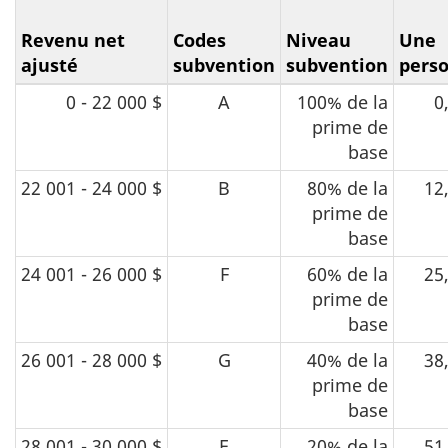
Revenu net
Codes
Niveau
Une
ajusté
subvention
subvention
pers
0 - 22 000 $
A
100% de la
0
prime de
base
22 001 - 24 000 $
B
80% de la
12
prime de
base
24 001 - 26 000 $
F
60% de la
25
prime de
base
26 001 - 28 000 $
G
40% de la
38
prime de
base
28 001 - 30 000 $
E
20% de la
51