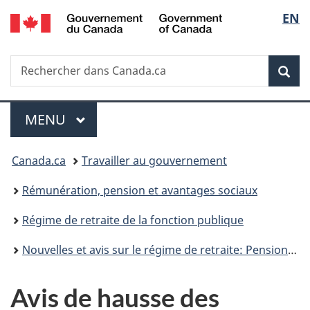
/
Sélec
EN
Passer
Passer
Passer
Government
au
à
à
de
of
contenu
«
la
Canada
Recherche
Rechercher
principal
Au
version
Rec
la
dans
sujet
HTML
Canada.ca
du
simplifiée
langu
Menu
gouvernement
MENU
PRINCIPAL
»
Vous
Canada.ca
Travailler au gouvernement
êtes
Rémunération, pension et avantages sociaux
ici :
Régime de retraite de la fonction publique
Nouvelles et avis sur le régime de retraite: Pension et avantages sociaux de la fonction publique
Avis de hausse des