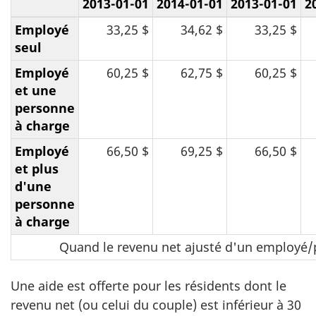
2013-01-01
2014-01-01
2013-01-01
2
Employé
33,25 $
34,62 $
33,25 $
seul
Employé
60,25 $
62,75 $
60,25 $
et une
personne
à charge
Employé
66,50 $
69,25 $
66,50 $
et plus
d'une
personne
à charge
Quand le revenu net ajusté d'un employé/
Une aide est offerte pour les résidents dont le
revenu net (ou celui du couple) est inférieur à 30