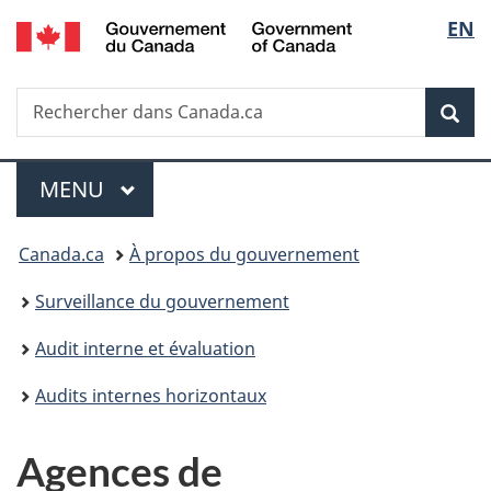
/
Sélec
EN
Passer
Passer
Passer
Government
au
à
à
de
of
contenu
«
la
Canada
Recherche
Rechercher
principal
Au
version
Rec
la
dans
sujet
HTML
Canada.ca
du
simplifiée
langu
Menu
gouvernement
MENU
PRINCIPAL
»
Vous
Canada.ca
À propos du gouvernement
êtes
Surveillance du gouvernement
ici :
Audit interne et évaluation
Audits internes horizontaux
Agences de