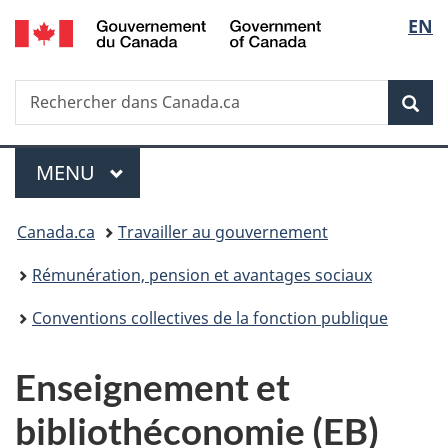
/
Sélec
EN
Passer
Passer
Passer
Government
au
à
à
de
of
contenu
«
la
Canada
Recherche
Rechercher
principal
Au
version
Rec
la
dans
sujet
HTML
Canada.ca
du
simplifiée
langu
Menu
gouvernement
MENU
PRINCIPAL
»
Vous
Canada.ca
Travailler au gouvernement
êtes
Rémunération, pension et avantages sociaux
ici :
Conventions collectives de la fonction publique
Enseignement et
bibliothéconomie (EB)