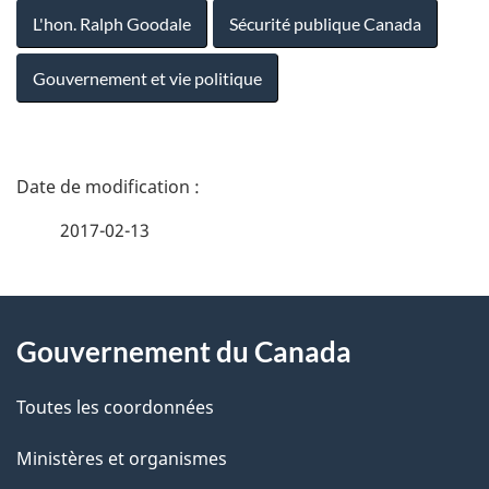
L'hon. Ralph Goodale
Sécurité publique Canada
Gouvernement et vie politique
D
é
2017-02-13
t
À
a
Gouvernement du Canada
propos
i
de
l
Toutes les coordonnées
ce
s
Ministères et organismes