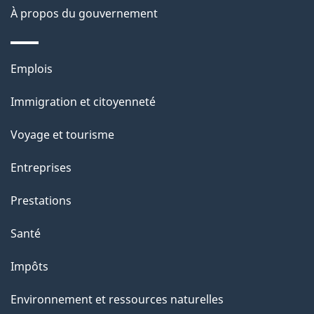
site
d
À propos du gouvernement
e
l
Thèmes
Emplois
et
a
Immigration et citoyenneté
sujets
p
Voyage et tourisme
a
Entreprises
g
Prestations
e
Santé
Impôts
Environnement et ressources naturelles