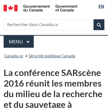
/
Sélec
EN
Passer
Passer
Passer
Government
au
à
à
de
of
contenu
«
la
Canada
Recherche
Rechercher
principal
Au
version
Rec
la
dans
sujet
HTML
Canada.ca
du
simplifiée
langu
Menu
gouvernement
MENU
PRINCIPAL
»
Vous
Canada.ca
Sécurité publique Canada
êtes
La conférence SARscène
ici :
2016 réunit les membres
du milieu de la recherche
et du sauvetage à