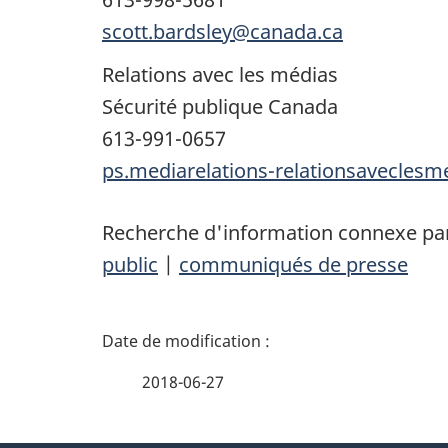
scott.bardsley@canada.ca
Relations avec les médias
Sécurité publique Canada
613-991-0657
ps.mediarelations-relationsavecles
Recherche d'information connexe par
public
|
communiqués de presse
D
é
2018-06-27
t