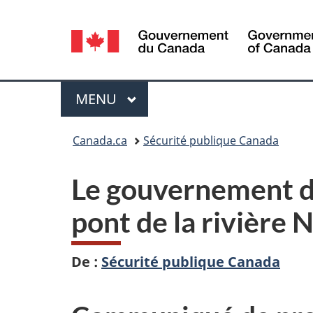
Sélection
de
la
Menu
MENU
PRINCIPAL
langue
Vous
Canada.ca
Sécurité publique Canada
êtes
Le gouvernement d
ici :
pont de la rivière
De :
Sécurité publique Canada