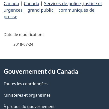
Canada
|
Canada
|
Services de police, justice et
urgences
|
grand public
|
communiqués de
presse
D
é
2018-07-24
t
À
a
Gouvernement du Canada
propos
i
de
l
Toutes les coordonnées
ce
s
Ministères et organismes
site
d
À propos du gouvernement