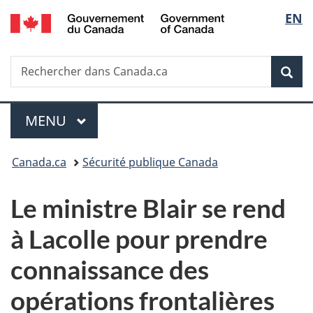
/
Sélec
EN
Passer
Passer
Passer
Government
au
à
à
de
of
contenu
«
la
Canada
Recherche
Rechercher
principal
Au
version
Rec
la
dans
sujet
HTML
Canada.ca
du
simplifiée
langu
Menu
gouvernement
MENU
PRINCIPAL
»
Vous
Canada.ca
Sécurité publique Canada
êtes
Le ministre Blair se rend
ici :
à Lacolle pour prendre
connaissance des
opérations frontalières