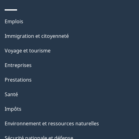
e
l
Thèmes
Emplois
et
a
Immigration et citoyenneté
sujets
p
Voyage et tourisme
a
Entreprises
g
Prestations
e
Santé
Impôts
Environnement et ressources naturelles
Sécurité nationale et défense