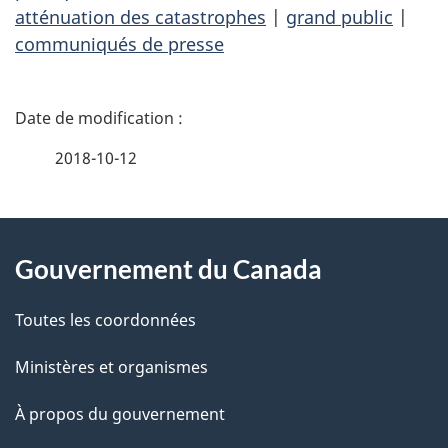
atténuation des catastrophes
|
grand public
|
communiqués de presse
D
é
2018-10-12
t
À
a
Gouvernement du Canada
propos
i
de
l
Toutes les coordonnées
ce
s
Ministères et organismes
site
d
À propos du gouvernement