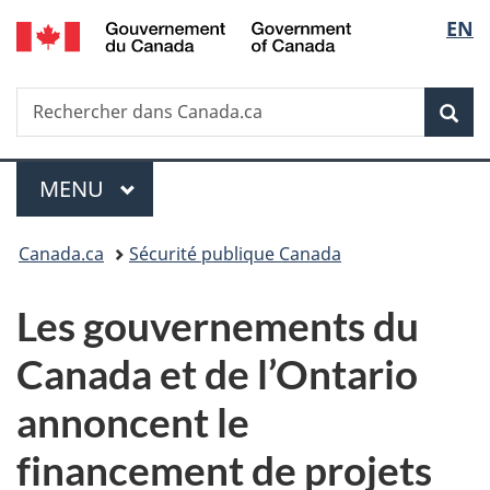
/
Sélec
EN
Passer
Passer
Passer
Government
au
à
à
de
of
contenu
«
la
Canada
Recherche
Rechercher
principal
Au
version
Rec
la
dans
sujet
HTML
Canada.ca
du
simplifiée
langu
Menu
gouvernement
MENU
PRINCIPAL
»
Vous
Canada.ca
Sécurité publique Canada
êtes
Les gouvernements du
ici :
Canada et de l’Ontario
annoncent le
financement de projets