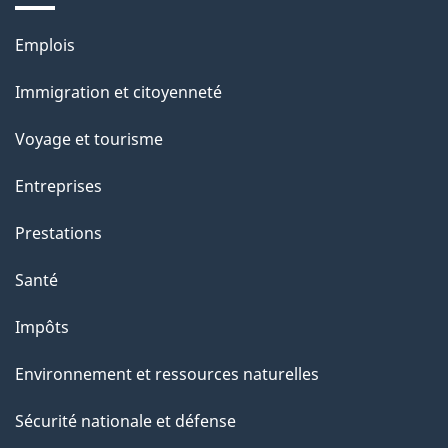
e
l
Thèmes
Emplois
et
a
Immigration et citoyenneté
sujets
p
Voyage et tourisme
a
Entreprises
g
Prestations
e
Santé
Impôts
Environnement et ressources naturelles
Sécurité nationale et défense