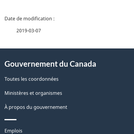
D
é
2019-03-07
t
À
a
Gouvernement du Canada
propos
i
de
l
Toutes les coordonnées
ce
s
Ministères et organismes
site
d
À propos du gouvernement
e
l
Thèmes
Emplois