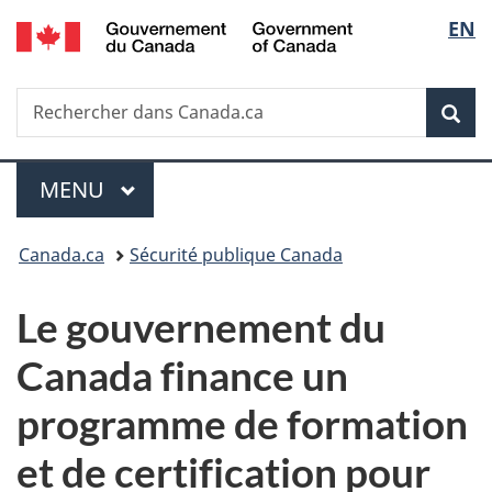
/
Sélec
EN
Passer
Passer
Passer
Government
au
à
à
de
of
contenu
«
la
Canada
Recherche
Rechercher
principal
Au
version
Rec
la
dans
sujet
HTML
Canada.ca
du
simplifiée
langu
Menu
gouvernement
MENU
PRINCIPAL
»
Vous
Canada.ca
Sécurité publique Canada
êtes
Le gouvernement du
ici :
Canada finance un
programme de formation
et de certification pour