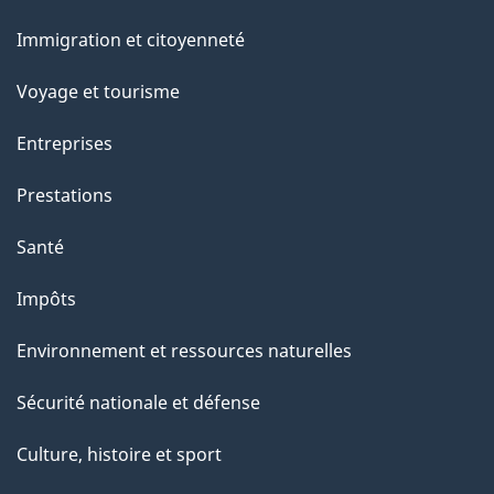
et
a
Immigration et citoyenneté
sujets
p
Voyage et tourisme
a
Entreprises
g
Prestations
e
Santé
Impôts
Environnement et ressources naturelles
Sécurité nationale et défense
Culture, histoire et sport