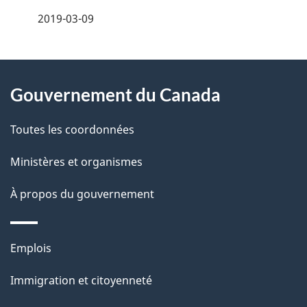
é
2019-03-09
t
À
a
Gouvernement du Canada
propos
i
de
l
Toutes les coordonnées
ce
s
Ministères et organismes
site
d
À propos du gouvernement
e
l
Thèmes
Emplois
et
a
Immigration et citoyenneté
sujets