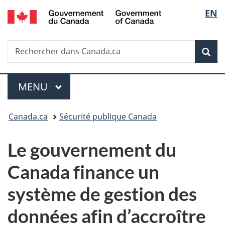
/
Sélec
EN
Passer
Passer
Passer
Government
au
à
à
de
of
contenu
«
la
Canada
Recherche
Rechercher
principal
Au
version
Rec
la
dans
sujet
HTML
Canada.ca
du
simplifiée
langu
Menu
gouvernement
MENU
PRINCIPAL
»
Vous
Canada.ca
Sécurité publique Canada
êtes
Le gouvernement du
ici :
Canada finance un
système de gestion des
données afin d’accroître