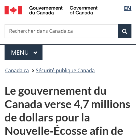
/
Sélec
EN
Passer
Passer
Passer
Government
au
à
à
de
of
contenu
«
la
Canada
Recherche
Rechercher
principal
Au
version
Rec
la
dans
sujet
HTML
Canada.ca
du
simplifiée
langu
Menu
gouvernement
MENU
PRINCIPAL
»
Vous
Canada.ca
Sécurité publique Canada
êtes
Le gouvernement du
ici :
Canada verse 4,7 millions
de dollars pour la
Nouvelle‑Écosse afin de