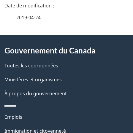
D
é
2019-04-24
t
À
a
Gouvernement du Canada
propos
i
de
l
Toutes les coordonnées
ce
s
Ministères et organismes
site
d
À propos du gouvernement
e
l
Thèmes
Emplois
et
a
Immigration et citoyenneté