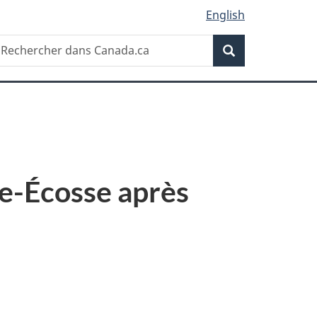
English
Recherche
echercher
Recherche
ans
anada.ca
e-Écosse après