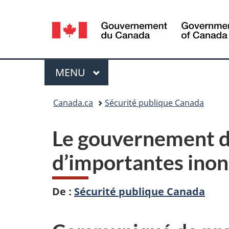
Sélection
de
la
Menu
MENU
PRINCIPAL
langue
Vous
Canada.ca
Sécurité publique Canada
êtes
Le gouvernement d
ici :
d’importantes inon
De :
Sécurité publique Canada