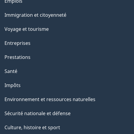
l
Thèmes
Emplois
et
a
Immigration et citoyenneté
sujets
p
Voyage et tourisme
a
Entreprises
g
Prestations
e
Santé
Impôts
Environnement et ressources naturelles
Sécurité nationale et défense
Culture, histoire et sport