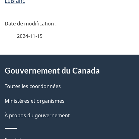
LeBlanc
D
é
2024-11-15
t
À
a
Gouvernement du Canada
propos
i
de
l
Toutes les coordonnées
ce
s
Ministères et organismes
site
d
À propos du gouvernement
e