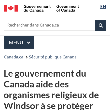
/
Sélec
EN
Passer
Passer
Passer
Government
au
à
à
de
of
contenu
«
la
Canada
Recherche
Rechercher
principal
Au
version
Rec
la
dans
sujet
HTML
Canada.ca
du
simplifiée
langu
Menu
gouvernement
MENU
PRINCIPAL
»
Vous
Canada.ca
Sécurité publique Canada
êtes
Le gouvernement du
ici :
Canada aide des
organismes religieux de
Windsor à se protéger