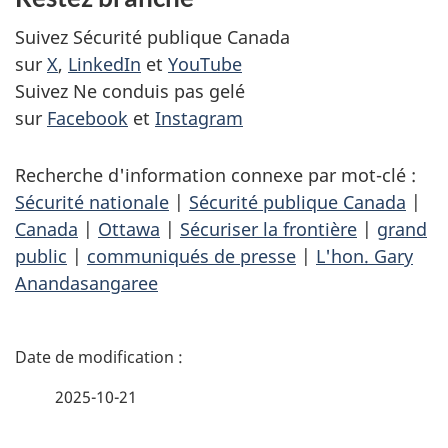
Suivez Sécurité publique Canada
sur
X
,
LinkedIn
et
YouTube
Suivez Ne conduis pas gelé
sur
Facebook
et
Instagram
Recherche d'information connexe par mot-clé :
Sécurité nationale
|
Sécurité publique Canada
|
Canada
|
Ottawa
|
Sécuriser la frontière
|
grand
public
|
communiqués de presse
|
L'hon. Gary
Anandasangaree
D
é
2025-10-21
t