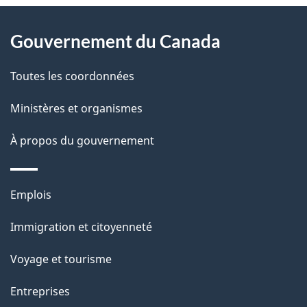
À
a
Gouvernement du Canada
propos
i
de
l
Toutes les coordonnées
ce
s
Ministères et organismes
site
d
À propos du gouvernement
e
l
Thèmes
Emplois
et
a
Immigration et citoyenneté
sujets
p
Voyage et tourisme
a
Entreprises