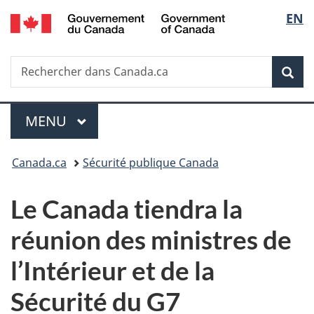
/
Sélec
EN
Passer
Passer
Passer
Government
au
à
à
de
of
contenu
«
la
Canada
Recherche
Rechercher
principal
Au
version
Rec
la
dans
sujet
HTML
Canada.ca
du
simplifiée
langu
Menu
gouvernement
MENU
PRINCIPAL
»
Vous
Canada.ca
Sécurité publique Canada
êtes
Le Canada tiendra la
ici :
réunion des ministres de
l’Intérieur et de la
Sécurité du G7