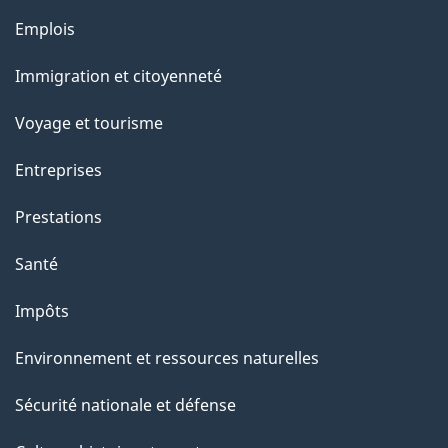
l
Thèmes
Emplois
et
a
Immigration et citoyenneté
sujets
p
Voyage et tourisme
a
Entreprises
g
Prestations
e
Santé
Impôts
Environnement et ressources naturelles
Sécurité nationale et défense