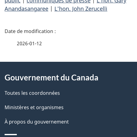
public
|
communiqués de presse
|
L'hon. Gary
Anandasangaree
|
L'hon. John Zerucelli
D
é
2026-01-12
t
À
a
Gouvernement du Canada
propos
i
de
l
Toutes les coordonnées
ce
s
Ministères et organismes
site
d
À propos du gouvernement
e