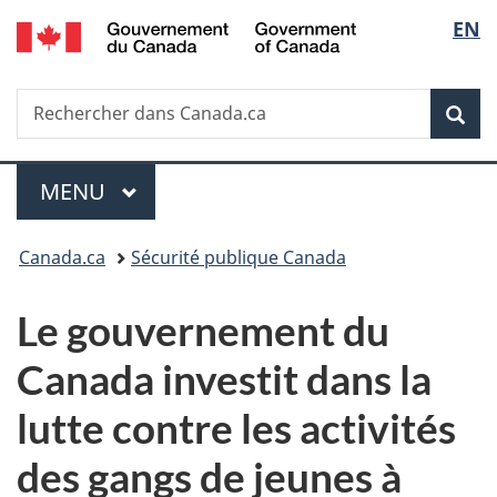
/
Sélec
EN
Passer
Passer
Passer
Government
au
à
à
de
of
contenu
«
la
Canada
Recherche
Rechercher
principal
Au
version
Rec
la
dans
sujet
HTML
Canada.ca
du
simplifiée
langu
Menu
gouvernement
MENU
PRINCIPAL
»
Vous
Canada.ca
Sécurité publique Canada
êtes
Le gouvernement du
ici :
Canada investit dans la
lutte contre les activités
des gangs de jeunes à