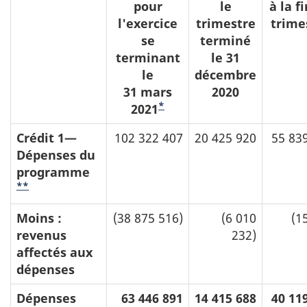
pour
le
à la f
l'exercice
trimestre
trime
se
terminé
terminant
le 31
le
décembre
31 mars
2020
*
2021
Crédit 1—
102 322 407
20 425 920
55 83
Dépenses du
programme
**
Moins :
(38 875 516)
(6 010
(1
revenus
232)
affectés aux
dépenses
Dépenses
63 446 891
14 415 688
40 11