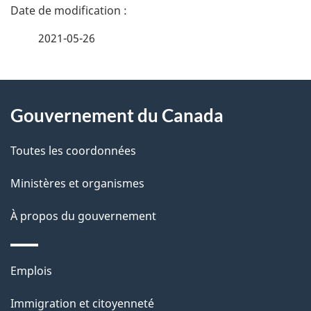
D
é
2021-05-26
t
À
a
Gouvernement du Canada
propos
i
de
l
Toutes les coordonnées
ce
s
Ministères et organismes
site
d
À propos du gouvernement
e
l
Thèmes
Emplois
et
a
Immigration et citoyenneté
sujets