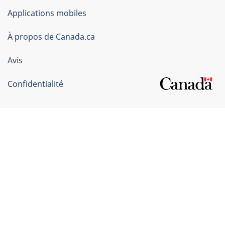
du
Applications mobiles
gouvernement
du
À propos de Canada.ca
Canada
Avis
Confidentialité