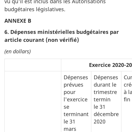
vu qu'il est inclus dans les Autorisations
budgétaires législatives.
ANNEXE B
6. Dépenses ministérielles budgétaires par
article courant (non vérifié)
(en dollars)
Exercice 2020-2
Dépenses
Dépenses
Cu
prévues
durant le
cré
pour
trimestre
à l
l'exercice
termin
fin
se
le 31
terminant
décembre
le 31
2020
mars