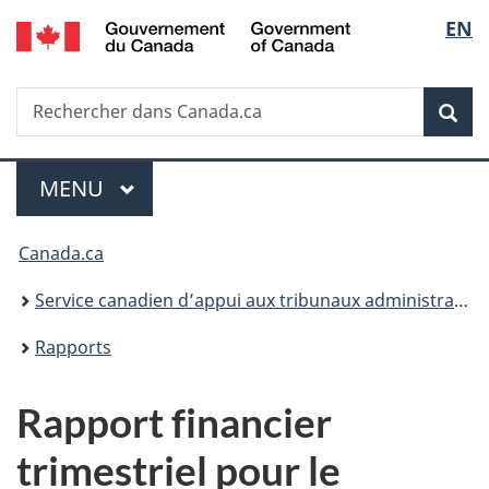
/
Sélec
EN
Passer
Passer
Passer
Government
au
à
à
de
of
contenu
«
la
Canada
Recherche
Rechercher
principal
Au
version
Rec
la
dans
sujet
HTML
Canada.ca
du
simplifiée
langu
Menu
gouvernement
MENU
PRINCIPAL
»
Vous
Canada.ca
êtes
Service canadien d’appui aux tribunaux administratifs
ici :
Rapports
Rapport financier
trimestriel pour le