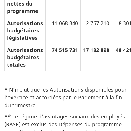
nettes du
programme
Autorisations
11 068 840
2 767 210
8 30
budgétaires
législatives
Autorisations
74 515 731
17 182 898
48 42
budgétaires
totales
* N’inclut que les Autorisations disponibles pour
l’exercice et accordées par le Parlement à la fin
du trimestre.
** Le régime d'avantages sociaux des employés
(RASE) est exclus des Dépenses du programme