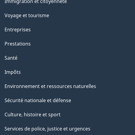
a
Immigration et citoyenneté
sujets
u
p
m
Voyage et tourisme
e
a
Entreprises
n
g
t
Prestations
e
Santé
Impôts
Environnement et ressources naturelles
Sécurité nationale et défense
Culture, histoire et sport
Services de police, justice et urgences