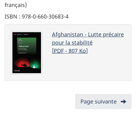
français)
ISBN : 978-0-660-30683-4
Afghanistan - Lutte précaire
pour la stabilité
[
PDF
- 807
Ko
]
N
Page suivante
-
a
Table
v
des
i
matièr