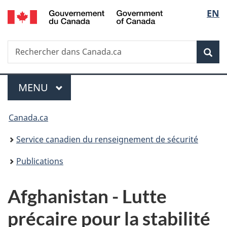
/
Sélec
EN
Passer
Passer
Passer
Government
au
à
à
de
of
contenu
«
la
Canada
Recherche
Rechercher
principal
Au
version
Rec
la
dans
sujet
HTML
Canada.ca
du
simplifiée
langu
Menu
gouvernement
MENU
PRINCIPAL
»
Vous
Canada.ca
êtes
Service canadien du renseignement de sécurité
ici :
Publications
Afghanistan - Lutte
précaire pour la stabilité