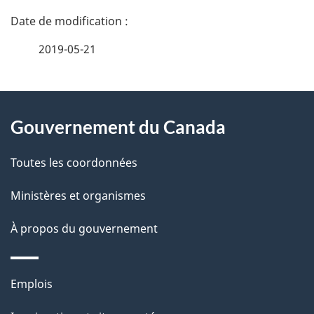
g
D
a
é
t
2019-05-21
i
t
o
À
a
n
Gouvernement du Canada
d
propos
i
a
de
l
Toutes les coordonnées
n
ce
s
s
Ministères et organismes
u
site
d
À propos du gouvernement
n
e
d
o
l
Thèmes
Emplois
c
et