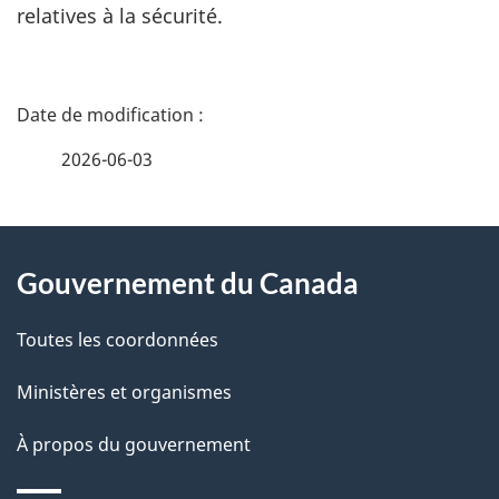
relatives à la sécurité.
D
é
2026-06-03
t
À
a
Gouvernement du Canada
propos
i
de
l
Toutes les coordonnées
ce
s
Ministères et organismes
site
d
À propos du gouvernement
e