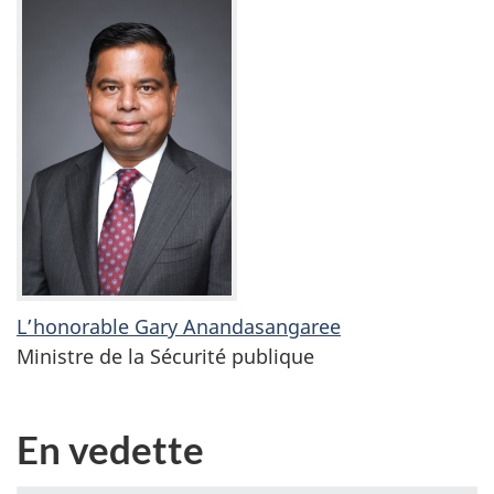
L’honorable Gary Anandasangaree
alt="" class="img-
Ministre de la Sécurité publique
responsive cq-dd-
image" data-
emptytext="Image">
En vedette