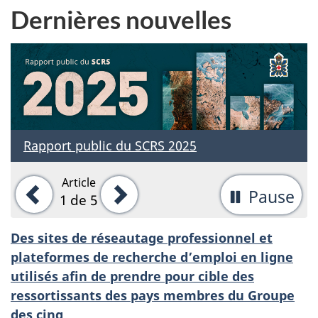
Dernières nouvelles
Rapport public du SCRS 2025
Article
Précédent
Suivant
Pause
-
1
de 5
Ar
Des sites de réseautage professionnel et
la
plateformes de recherche d’emploi en ligne
rot
utilisés afin de prendre pour cible des
ressortissants des pays membres du Groupe
d'
des cinq