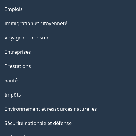
l
Thèmes
Emplois
et
a
Immigration et citoyenneté
sujets
p
Voyage et tourisme
a
Entreprises
g
Prestations
e
Santé
Impôts
Environnement et ressources naturelles
Sécurité nationale et défense