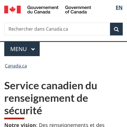
/
Sélec
EN
Passer
Passer
Passer
Government
au
à
à
de
of
contenu
«
la
Canada
Recherche
Rechercher
principal
Au
version
Rec
la
dans
sujet
HTML
Canada.ca
du
simplifiée
langu
Menu
gouvernement
MENU
PRINCIPAL
»
Vous
Canada.ca
êtes
Service canadien du
ici :
renseignement de
sécurité
Notre vision
: Des renseignements et des