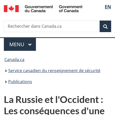
/
Sélec
EN
Passer
Passer
Passer
Government
au
à
à
de
of
contenu
«
la
Canada
Recherche
Rechercher
principal
Au
version
Rec
la
dans
sujet
HTML
Canada.ca
du
simplifiée
langu
Menu
gouvernement
MENU
PRINCIPAL
»
Vous
Canada.ca
êtes
Service canadien du renseignement de sécurité
ici :
Publications
La Russie et l'Occident :
Les conséquences d'une