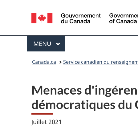
Sélection
de
la
Menu
MENU
PRINCIPAL
langue
Vous
Canada.ca
Service canadien du renseignem
êtes
ici :
Menaces d'ingérenc
démocratiques du
Juillet 2021