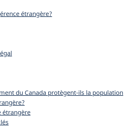
gérence étrangère?
légal
ent du Canada protègent-ils la population
trangère?
 étrangère
lés