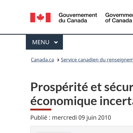
Sélection
de
la
Menu
MENU
PRINCIPAL
langue
Vous
Canada.ca
Service canadien du renseignem
êtes
ici :
Prospérité et sécur
économique incert
Publié : mercredi 09 juin 2010