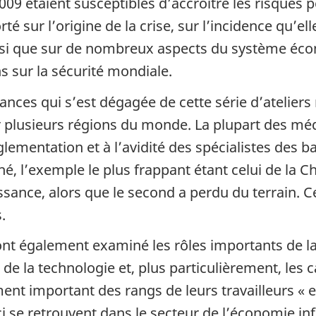
009 étaient susceptibles d’accroître les risques po
té sur l’origine de la crise, sur l’incidence qu’el
ainsi que sur de nombreux aspects du système éc
s sur la sécurité mondiale.
ances qui s’est dégagée de cette série d’atelier
r plusieurs régions du monde. La plupart des méd
ementation et à l’avidité des spécialistes des b
é, l’exemple le plus frappant étant celui de la C
ance, alors que le second a perdu du terrain. 
.
 ont également examiné les rôles importants de 
t de la technologie et, plus particulièrement, les
nt important des rangs de leurs travailleurs « e
i se retrouvent dans le secteur de l’économie i