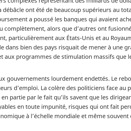
ers complexes représentant des milliards de doll
la débâcle ont été de beaucoup supérieurs au tota
rsement a poussé les banques qui avaient achet
u complètement, alors que d’autres ont fusionné 
t, particulièrement aux États-Unis et au Royaum
 dans bien des pays risquait de mener à une gra
 et aux programmes de stimulation massifs que 
breux gouvernements lourdement endettés. Le reb
eurs d’emploi. La colère des politiciens face au p
en partie par le fait qu’ils savent que les dirige
yables en toute impunité, risques qui ont fait per
nomique à l’échelle mondiale et même souvent dé