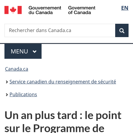
/
Sélec
EN
Passer
Passer
Passer
Government
au
à
à
de
of
contenu
«
la
Canada
Recherche
Rechercher
principal
Au
version
Rec
la
dans
sujet
HTML
Canada.ca
du
simplifiée
langu
Menu
gouvernement
MENU
PRINCIPAL
»
Vous
Canada.ca
êtes
Service canadien du renseignement de sécurité
ici :
Publications
Un an plus tard : le point
sur le Programme de