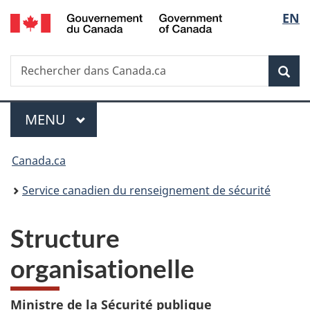
/
Sélec
EN
Passer
Passer
Passer
Government
au
à
à
de
of
contenu
«
la
Canada
Recherche
Rechercher
principal
Au
version
Rec
la
dans
sujet
HTML
Canada.ca
du
simplifiée
langu
Menu
gouvernement
MENU
PRINCIPAL
»
Vous
Canada.ca
êtes
Service canadien du renseignement de sécurité
ici :
Structure
organisationelle
Ministre de la Sécurité publique