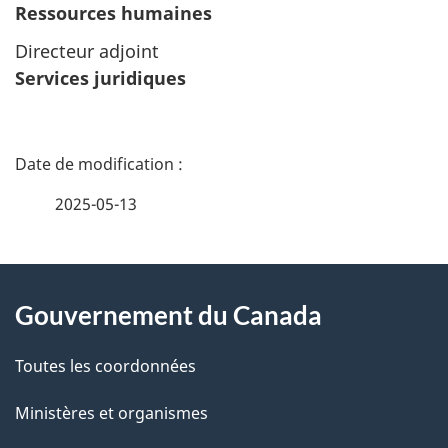
Ressources humaines
Directeur adjoint
Services juridiques
D
é
2025-05-13
t
À
a
Gouvernement du Canada
propos
i
de
l
Toutes les coordonnées
ce
s
Ministères et organismes