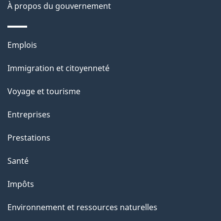
site
d
À propos du gouvernement
e
l
Thèmes
Emplois
et
a
Immigration et citoyenneté
sujets
p
Voyage et tourisme
a
Entreprises
g
Prestations
e
Santé
Impôts
Environnement et ressources naturelles