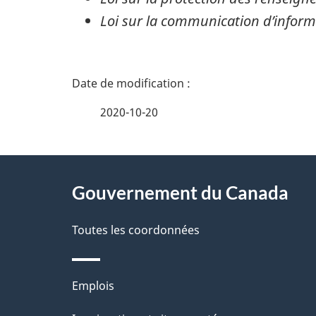
Loi sur la communication d’informa
D
é
2020-10-20
t
À
a
Gouvernement du Canada
propos
i
de
Toutes les coordonnées
l
ce
s
Thèmes
Emplois
site
d
et