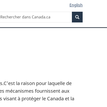
English
Recherche
echercher
Recherche
ans
anada.ca
s.C’est la raison pour laquelle de
Ces mécanismes fournissent aux
s visant à protéger le Canada et la