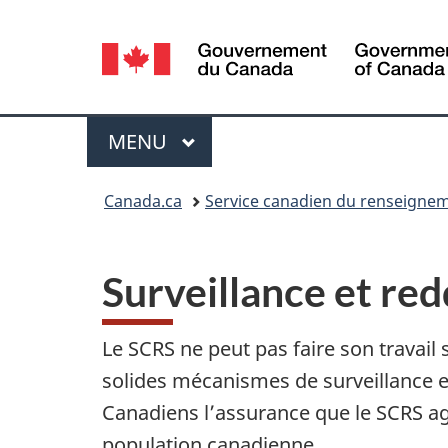
Sélection
de
la
Menu
MENU
PRINCIPAL
langue
Vous
Canada.ca
Service canadien du renseignem
êtes
ici :
Surveillance et re
Le SCRS ne peut pas faire son travail 
solides mécanismes de surveillance 
Canadiens l’assurance que le SCRS agit
population canadienne.