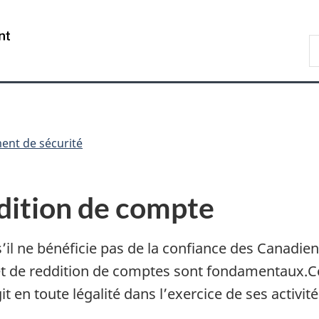
Passer
Passer
Passer
au
à
à
/
R
contenu
«
la
Government
d
principal
Au
version
of
C
sujet
HTML
Canada
du
simplifiée
gouvernement
»
ent de sécurité
ddition de compte
s’il ne bénéficie pas de la confiance des Canadien
et de reddition de comptes sont fondamentaux.
 en toute légalité dans l’exercice de ses activité